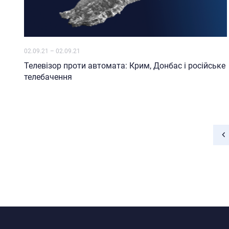
02.09.21
–
02.09.21
Телевізор проти автомата: Крим, Донбас і російське
телебачення