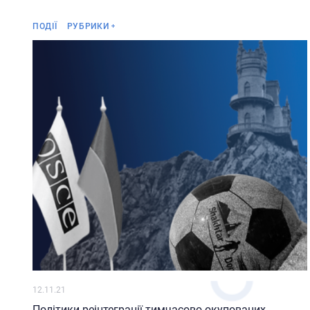
по
Анонс
(в
ПОДІЇ
РУБРИКИ
До
по
ст
По
пр
по
Кр
ук
12.11.21
Політики реінтеграції тимчасово окупованих