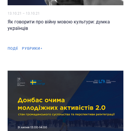
13.10.21
–
13.10.21
Як говорити про війну мовою культури: думка
українців
Реліз
ПОДІЇ
РУБРИКИ