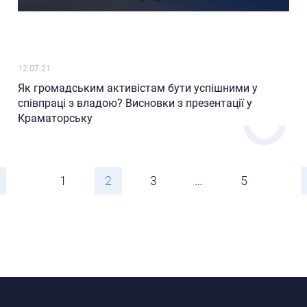
12.07.21
Як громадським активістам бути успішними у
співпраці з владою? Висновки з презентації у
Краматорську
1
2
3
…
5