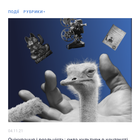
літика: багатогранність
Анонс
заємо) зв’язків”
ПОДІЇ
РУБРИКИ
слідження та аналіз
літики щодо сценаріїв і
ратегій реінтеграції
силення ролі культури в
оцесах осмислення
дій на Донбасі та в
иму і консолідації
раїнського суспільства
04.11.21
Очікування і реальність: сила культури в контексті