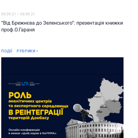
09.09.21
–
09.09.21
“Від Брежнєва до Зеленського”: презентація книжки
проф.О.Гараня
Анонс
ПОДІЇ
РУБРИКИ