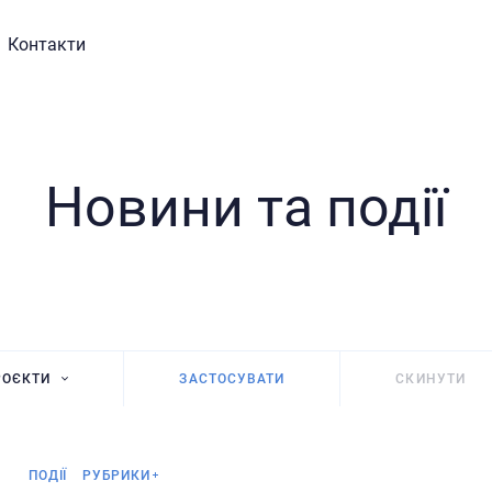
Контакти
Новини та події
РОЄКТИ
ЗАСТОСУВАТИ
СКИНУТИ
ституційна підтримка
А 2.0: дослідження
Анонс
ціально-політичних і
ПОДІЇ
РУБРИКИ
льтурних аспектів життя