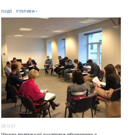
Інше
ПОДІЇ
РУБРИКИ
28.10.21
Школа політичної аналітики обговорила з