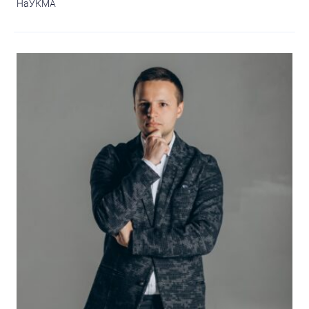
НаУКМА