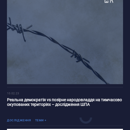
10.02.23
Реальна демократія vs позірне народовладдя на тимчасово
окупованих територіях – дослідження ШПА
Університети в умовах війни
ДОСЛІДЖЕННЯ
ТЕМИ