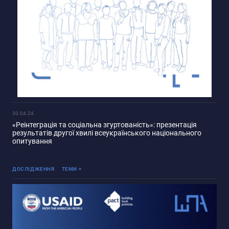
30.04.24
«Реінтеграція та соціальна згуртованість»: презентація
результатів другої хвилі всеукраїнського національного
опитування
Реінтеграція ТОТ
ДОСЛІДЖЕННЯ
ТЕМИ