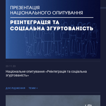
23.11.23
Національне опитування «Реінтеграція та соціальна
згуртованість»
Війна Росії проти України
ДОСЛІДЖЕННЯ
ТЕМИ