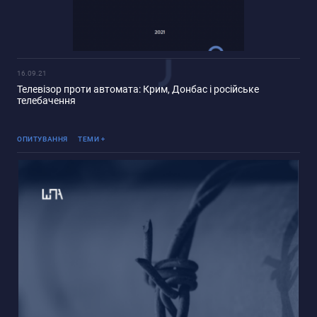
16.09.21
Телевізор проти автомата: Крим, Донбас і російське
телебачення
Реінтеграція ТОТ
ОПИТУВАННЯ
ТЕМИ