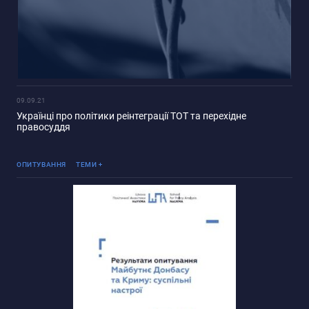
09.09.21
Українці про політики реінтеграції ТОТ та перехідне
правосуддя
Реінтеграція ТОТ
ОПИТУВАННЯ
ТЕМИ