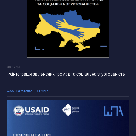
09.02.24
Реінтеграція звільнених громад та соціальна згуртованість
Реінтеграція ТОТ
ДОСЛІДЖЕННЯ
ТЕМИ