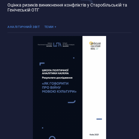
Оцінка ризиків виникнення конфліктів у Старобільській та
Генічеській ОТГ
Реінтеграція ТОТ
АНАЛІТИЧНИЙ ЗВІТ
ТЕМИ