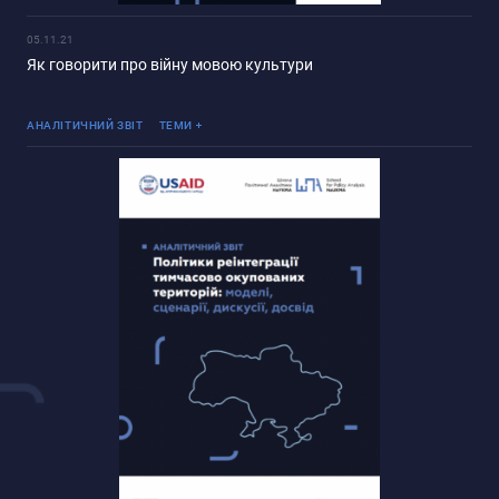
05.11.21
Як говорити про війну мовою культури
Реінтеграція ТОТ
АНАЛІТИЧНИЙ ЗВІТ
ТЕМИ