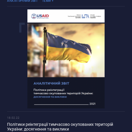
Реінтеграція ТОТ
АНАЛІТИЧНИЙ ЗВІТ
ТЕМИ
18.02.22
Політики реінтеграції тимчасово окупованих територій
України: досягнення та виклики