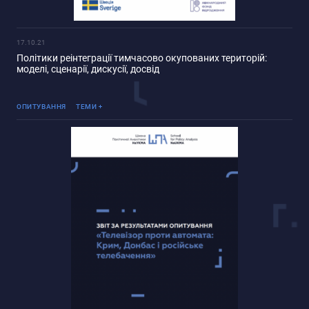
17.10.21
Політики реінтеграції тимчасово окупованих територій:
моделі, сценарії, дискусії, досвід
Реінтеграція ТОТ
ОПИТУВАННЯ
ТЕМИ