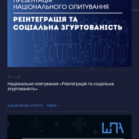
23.11.23
Національне опитування «Реінтеграція та соціальна
згуртованість»
Реінтеграція ТОТ
АНАЛІТИЧНА СТАТТЯ
ТЕМИ