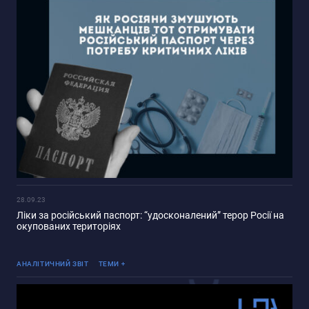
28.09.23
Ліки за російський паспорт: “удосконалений” терор Росії на
окупованих територіях
Реінтеграція ТОТ
АНАЛІТИЧНИЙ ЗВІТ
ТЕМИ