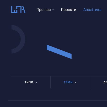
Про нас
Проєкти
Аналітика
Місія, візія, цінності
Тематика досліджень
Історія
Звіти
Команда
Правління
ТИПИ
ТЕМИ
А
Аналітична записка
«Русский мир»
Ан
Аналітична стаття
Вибори
Ан