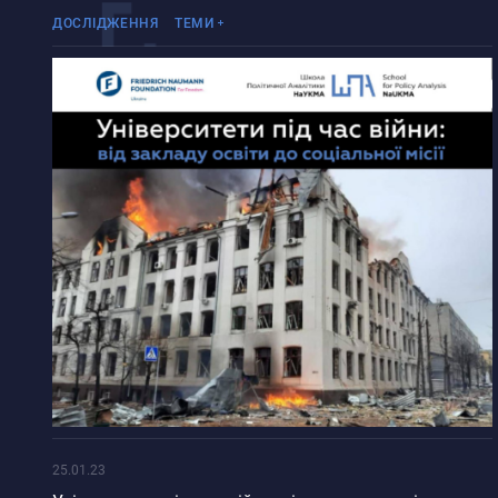
Аналітичний звіт
Війна Росії проти України
Ба
Університети в умовах війни
ДОСЛІДЖЕННЯ
ТЕМИ
Аналітичний огляд
Інше
Бо
Дослідження
Політичні процеси Росії
Бу
Інше
Протидія популізму
Ве
Опитування
Реінтеграція ТОТ
Гар
Університети в умовах
Гіс
війни
Гл
Гом
Гор
Грє
Ду
Ду
Зап
Іва
Ки
25.01.23