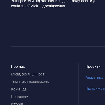
Університети під час війни: від закладу освіти до
Кол
соціальної місії – дослідження
Ко
Ко
Ли
Ма
Ма
Ме
Ол
Оси
Саб
Про нас
Проєкти
Ст
Місія, візія, цінності
Аналітика
Сте
Тематика досліджень
Сус
Підтримат
Команда
Те
Правління
Уса
Історія