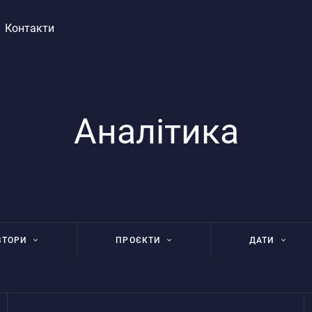
Контакти
Аналітика
ВТОРИ
ПРОЄКТИ
ДАТИ
на Осипчук
Інституційна підтримка
ШПА 2.0: дослідження
тон Суслов
соціально-політичних і
культурних аспектів життя