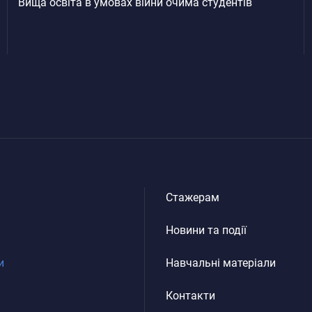
Вища освіта в умовах війни очима студентів
іушко І.
інформаційний та
нончук С.
культурний виміри:
системний інституційний
шель О.
аналіз
твин О.
Оцінка ризиків виникнення
йборода О.
конфліктів в громадах, що
зазнали негативного
ксим Яковлєв
впливу внаслідок
збройного конфлікту
тельський Д.О.
Дослідження та аналіз
ександр Краєв
політики щодо сценаріїв і
пчук А. Д.
стратегій реінтеграції
ура О.І.
Посилення ролі культури в
Стажерам
процесах осмислення
аніслав Шулімов
подій на Донбасі та в
Новини та події
блівський Р.
Криму і консолідації
українського суспільства
лов А. І.
и
Навчальні матеріали
Свідомий вибір до органів
тяна Павлюк
місцевого самоврядування
2020 року
тенко Г.
Контакти