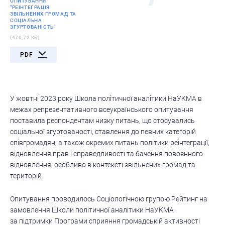
ОПИТУВАННЯ
"РЕІНТЕГРАЦІЯ
ЗВІЛЬНЕНИХ ГРОМАД ТА
СОЦІАЛЬНА
ЗГУРТОВАНІСТЬ"
(470,72 КБ)
PDF
У жовтні 2023 року Школа політичної аналітики НаУКМА в
межах репрезентативного всеукраїнського опитування
поставила респондентам низку питань, що стосувались
соціальної згуртованості, ставлення до певних категорій
співгромадян, а також окремих питань політики реінтеграції,
відновлення прав і справедливості та бачення повоєнного
відновлення, особливо в контексті звільнених громад та
територій.
Опитування проводилось Соціологічною групою Рейтинг на
замовлення Школи політичної аналітики НаУКМА
за підтримки Програми сприяння громадській активності