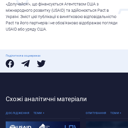
«Долучайся!», що фінансується Агентством США з
міжнародного розвитку (USAID) та здійснюється Pact в
Україні. Зміст цієї публікації є винятковою відповідальністю
Pact та його партнерів і не обов’язково відображає погляди
USAID або уряду США.
Поділитися в соцмережах
Схожі аналітичні матеріали
Реінтеграція ТОТ
Реінтеграція ТОТ
ДОСЛІДЖЕННЯ
ТЕМИ
ОПИТУВАННЯ
ТЕМИ