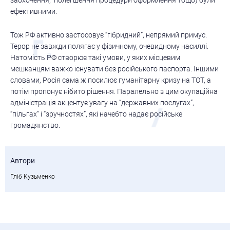
ефективними.
Тож РФ активно застосовує “гібридний”, непрямий примус.
Терор не завжди полягає у фізичному, очевидному насиллі.
Натомість РФ створює такі умови, у яких місцевим
мешканцям важко існувати без російського паспорта. Іншими
словами, Росія сама ж посилює гуманітарну кризу на ТОТ, а
потім пропонує нібито рішення. Паралельно з цим окупаційна
адміністрація акцентує увагу на “державних послугах”,
“пільгах” і “зручностях”, які начебто надає російське
громадянство.
Автори
Гліб Кузьменко