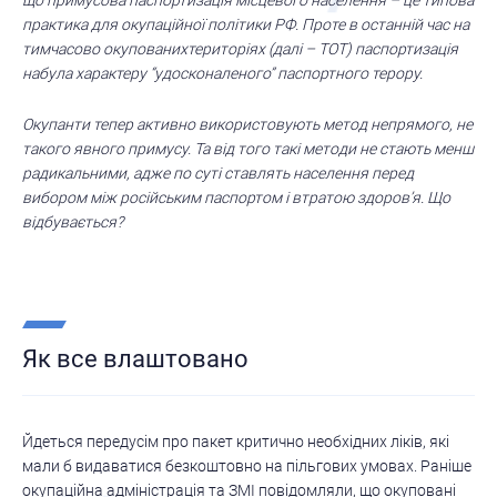
практика для окупаційної політики РФ. Проте в останній час на
тимчасово окупованихтериторіях (далі – ТОТ) паспортизація
набула характеру “удосконаленого” паспортного терору.
Окупанти тепер активно використовують метод непрямого, не
такого явного примусу. Та від того такі методи не стають менш
радикальними, адже по суті ставлять населення перед
вибором між російським паспортом і втратою здоров’я. Що
відбувається?
Як все влаштовано
Йдеться передусім про пакет критично необхідних ліків, які
мали б видаватися безкоштовно на пільгових умовах. Раніше
окупаційна адміністрація та ЗМІ повідомляли, що окуповані