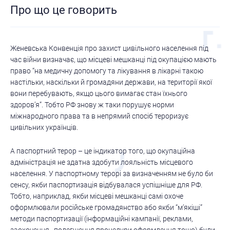
Про що це говорить
Женевська Конвенція про захист цивільного населення під
час війни визначає, що місцеві мешканці під окупацією мають
право “на медичну допомогу та лікування в лікарні такою
настільки, наскільки й громадяни держави, на території якої
вони перебувають, якщо цього вимагає стан їхнього
здоров’я”. Тобто РФ знову ж таки порушує норми
міжнародного права та в непрямий спосіб тероризує
цивільних українців.
А паспортний терор – це індикатор того, що окупаційна
адміністрація не здатна здобути лояльність місцевого
населення. У паспортному терорі за визначенням не було би
сенсу, якби паспортизація відбувалася успішніше для РФ.
Тобто, наприклад, якби місцеві мешканці самі охоче
оформлювали російське громадянство або якби “м’якіші”
методи паспортизації (інформаційні кампанії, реклами,
заохочення, полегшення процедури оформлення тощо) були