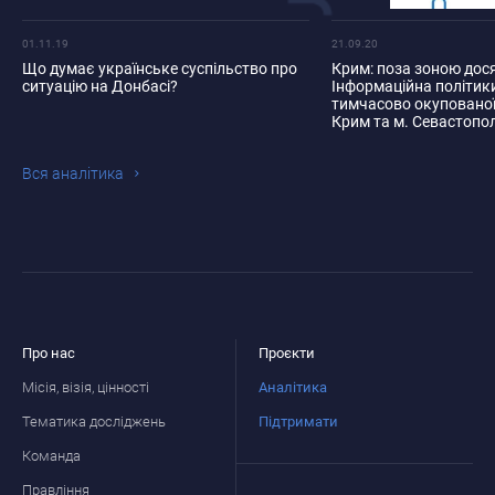
01.11.19
21.09.20
Що думає українське суспільство про
Крим: поза зоною дос
ситуацію на Донбасі?
Інформаційна політик
тимчасово окупованої 
Крим та м. Севастопо
Вся аналiтика
Про нас
Проєкти
Місія, візія, цінності
Аналітика
Тематика досліджень
Підтримати
Команда
Правління