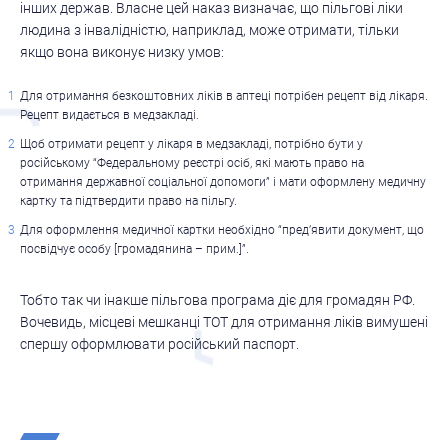
інших держав. Власне цей наказ визначає, що пільгові ліки
людина з інвалідністю, наприклад, може отримати, тільки
якщо вона виконує низку умов:
Для отримання безкоштовних ліків в аптеці потрібен рецепт від лікаря.
Рецепт видається в медзакладі.
Щоб отримати рецепт у лікаря в медзакладі, потрібно бути у
російському “Федеральному реєстрі осіб, які мають право на
отримання державної соціальної допомоги” і мати оформлену медичну
картку та підтвердити право на пільгу.
Для оформлення медичної картки необхідно “пред’явити документ, що
посвідчує особу [громадянина – прим.]”.
Тобто так чи інакше пільгова програма діє для громадян РФ.
Вочевидь, місцеві мешканці ТОТ для отримання ліків вимушені
спершу оформлювати російський паспорт.