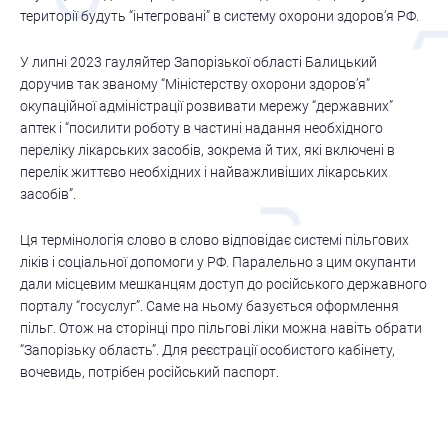
території будуть “інтегровані” в систему охорони здоров’я РФ.
У липні 2023 гауляйтер Запорізької області Балицький
доручив так званому “Міністерству охорони здоров’я”
окупаційної адміністрації розвивати мережу “державних”
аптек і “посилити роботу в частині надання необхідного
переліку лікарських засобів, зокрема й тих, які включені в
перелік життєво необхідних і найважливіших лікарських
засобів”.
Ця термінологія слово в слово відповідає системі пільгових
ліків і соціальної допомоги у РФ. Паралельно з цим окупанти
дали місцевим мешканцям доступ до російського державного
порталу “госуслуг”. Саме на ньому базується оформлення
пільг. Отож на сторінці про пільгові ліки можна навіть обрати
“Запорізьку область”. Для реєстрації особистого кабінету,
вочевидь, потрібен російський паспорт.