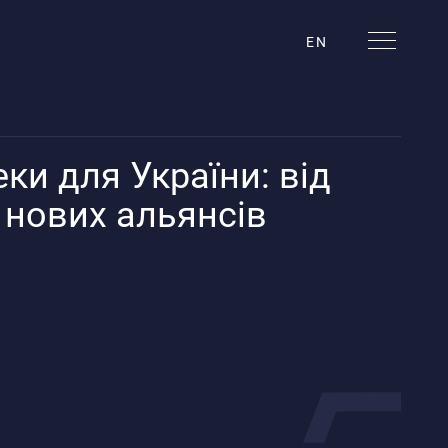
EN
ки для України: від
о нових альянсів