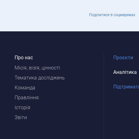
Поділитися в соцмережах
Про нас
Проєкти
Місія, візія, цінності
Аналітика
Тематика досліджень
Підтримат
Команда
Правління
Історія
Звіти