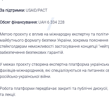
За підтримки:
USAID/РАСТ
Обсяг фінансування:
UAH 6 334 228
Метою проєкту є вплив на міжнародну експертну та політи
майбутнього формату безпеки України, зокрема поясненн
стейкголдерам неможливості застосування концепції “нейтр
забезпечення безпекових гарантій.
У межах проєкту створена експертна платформа українськ
фахівців-міжнародників, які спеціалізуються на питаннях св
російсько-української війни.
Робота платформи передбачає закриті та публічні дискусії, 
та лекції.