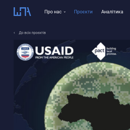
Про нас
Проєкти
Аналітика
Місія, візія, цінності
До всіх проєктів
Тематика досліджень
Історія
Звіти
Команда
Правління