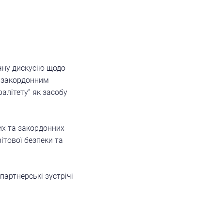
чну дискусію щодо
я закордонним
алітету” як засобу
их та закордонних
ітової безпеки та
партнерські зустрічі