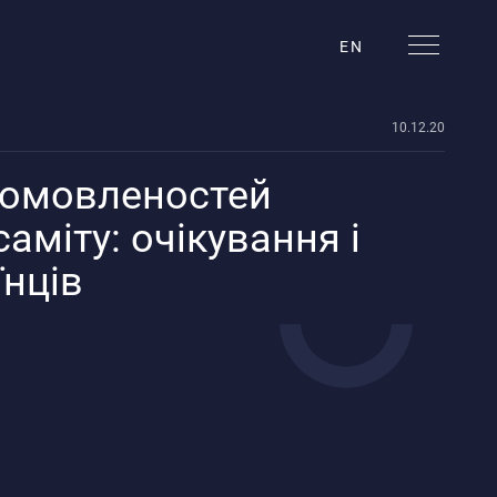
EN
10.12.20
домовленостей
рація ТОТ
аміту: очікування і
їнців