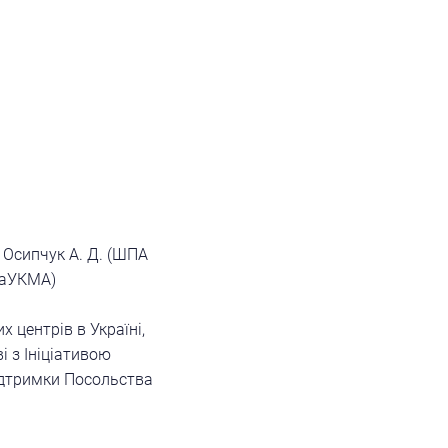
, Осипчук А. Д. (ШПА
НаУКМА)
х центрів в Україні,
 з Ініціативою
підтримки Посольства