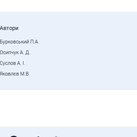
Автори
Бурковський П.А.
Осипчук А. Д.
Суслов А. І.
Яковлєв М.В.