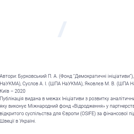
Автори: Бурковський П. А. (Фонд “Демократичні ініціативи”)
НаУКМА), Суслов А. І. (ШПА НаУКМА), Яковлєв М. В. (ШПА 
Київ – 2020
Публікація видана в межах Ініціативи з розвитку аналітични
яку виконує Міжнародний фонд «Відродження» у партнерстві
відкритого суспільства для Європи (OSIFE) за фінансової 
Швеції в Україні.