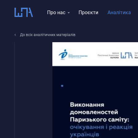
Про нас
Проєкти
Аналітика
Місія, візія, цінності
До всіх аналітичних матеріалів
Тематика досліджень
Історія
Звіти
Команда
Правління