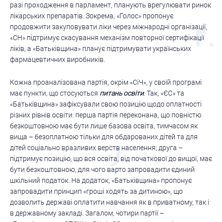
разі проходження в парламент, планують врегулювати ринок
лікарських препаратів. Зокрема, «Голос» пропонує
продовжити закуповувати ліки через міжнародні організації,
«СН» підтримує скасування механізм повторної сертифікації
ліків, а «Батьківщина» планує підтримувати українських
фармацевтичних виробників.
Кожна проаналізована партія, окрім «СіЧ», у своїй програмі
має пункти, що стосуються
питань освіти
. Так, «ЄС» та
«Батьківщина» зафіксували свою позицію щодо оплатності
різних рівнів освіти: перша партія переконана, що повністю
безкоштовною має бути лише базова освіта, тимчасом як
вища – безоплатною тільки для обдарованих дітей та для
дітей соціально вразливих верств населення; друга –
підтримує позицію, що вся освіта, від початкової до вищої, має
бути безкоштовною, для чого варто запровадити єдиний
шкільний податок. На додаток, «Батьківщина» пропонує
запровадити принцип «гроші ходять за дитиною», що
дозволить державі оплатити навчання як в приватному, так і
в державному закладі. Загалом, чотири партії –