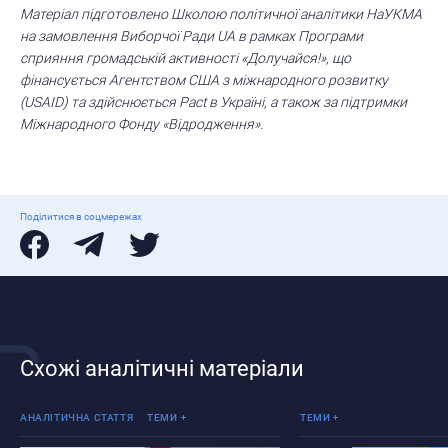
Матеріал підготовлено Школою політичної аналітики НаУКМА
на замовлення Виборчої Ради
UA
в рамках Програми
сприяння громадській активності «Долучайся!», що
фінансується Агентством США з міжнародного розвитку
(USAID) та здійснюється Pact в Україні, а також за підтримки
Міжнародного Фонду «Відродження».
Поділитися в соцмережах
Схожі аналітичні матеріали
Вибори
Реінтеграція ТОТ
Вибори
АНАЛІТИЧНА СТАТТЯ
ТЕМИ
ТЕМИ