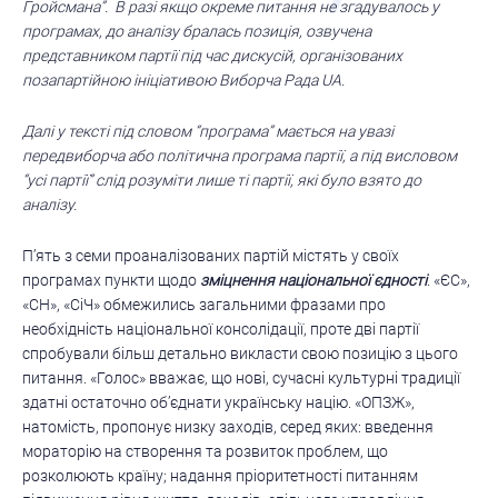
Гройсмана”. В разі якщо окреме питання не згадувалось у
програмах, до аналізу бралась позиція, озвучена
представником партії під час дискусій, організованих
позапартійною ініціативою Виборча Рада UA.
Далі у тексті під словом “програма” мається на увазі
передвиборча або політична програма партії, а під висловом
“усі партії” слід розуміти лише ті партії, які було взято до
аналізу.
П’ять з семи проаналізованих партій містять у своїх
програмах пункти щодо
зміцнення національної єдності
. «ЄС»,
«СН», «СіЧ» обмежились загальними фразами про
необхідність національної консолідації, проте дві партії
спробували більш детально викласти свою позицію з цього
питання. «Голос» вважає, що нові, сучасні культурні традиції
здатні остаточно об’єднати українську націю. «ОПЗЖ»,
натомість, пропонує низку заходів, серед яких: введення
мораторію на створення та розвиток проблем, що
розколюють країну; надання пріоритетності питанням