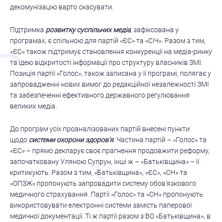
декомунізацію варто скасувати.
Підтримка
розвитку суспільних медіа
, зафіксована у
програмах, є спільною для партій «ЄС» та «СіЧ». Разом з тим,
«ЄС» також підтримує становлення конкуренції на медіа-ринку
та ідею відкритості інформації про структуру власників ЗМІ.
Позиція партії «Голос», також записана у її програмі, полягає у
запровадженні нових вимог до редакційної незалежності ЗМІ
та забезпеченні ефективного державного регулювання
великих медіа.
До програм усіх проаналізованих партій внесені пункти
щодо
системи охорони здоров’я
. Частина партій – «Голос» та
«ЄС» – прямо декларує своє прагнення продовжити реформу,
започатковану Уляною Супрун, інші ж – «Батьківщина» – її
критикують. Разом з тим, «Батьківщина», «ЄС», «СН» та
«ОПЗЖ» пропонують запровадити систему обов’язкового
медичного страхування. Партії «Голос» та «СН» пропонують
використовувати електронні системи замість паперової
медичної документації. Ті ж партії разом з ВО «Батьківщина», в