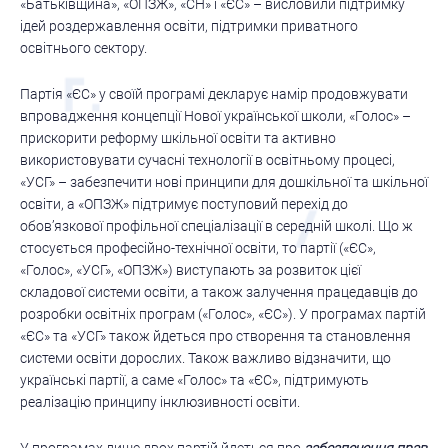
«Батьківщина», «ОПЗЖ», «СН» і «ЄС» – висловили підтримку
ідей роздержавлення освіти, підтримки приватного
освітнього сектору.
Партія «ЄС» у своїй програмі декларує намір продовжувати
впровадження концепції Нової української школи, «Голос» –
прискорити реформу шкільної освіти та активно
використовувати сучасні технології в освітньому процесі,
«УСГ» – забезпечити нові принципи для дошкільної та шкільної
освіти, а «ОПЗЖ» підтримує поступовий перехід до
обов’язкової профільної спеціалізації в середній школі. Що ж
стосується професійно-технічної освіти, то партії («ЄС»,
«Голос», «УСГ», «ОПЗЖ») виступають за розвиток цієї
складової системи освіти, а також залучення працедавців до
розробки освітніх програм («Голос», «ЄС»). У програмах партій
«ЄС» та «УСГ» також йдеться про створення та становлення
системи освіти дорослих. Також важливо відзначити, що
українські партії, а саме «Голос» та «ЄС», підтримують
реалізацію принципу інклюзивності освіти.
У програмах лише двох партій йдеться про
забезпечення прав