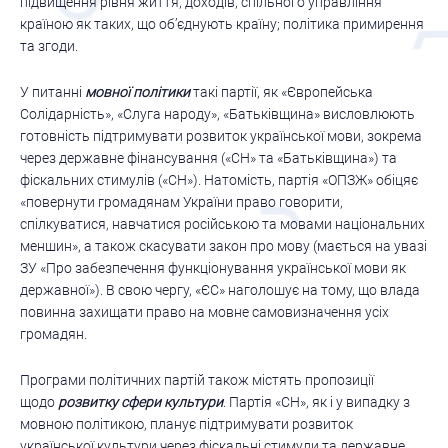
підвищення рівня життя, доходів, спільного управління
країною як таких, що об’єднують країну; політика примирення
та згоди.
У питанні
мовної політики
такі партії, як «Європейська
Солідарність», «Слуга народу», «Батьківщина» висловлюють
готовність підтримувати розвиток української мови, зокрема
через державне фінансування («СН» та «Батьківщина») та
фіскальних стимулів («СН»). Натомість, партія «ОПЗЖ» обіцяє
«повернути громадянам України право говорити,
спілкуватися, навчатися російською та мовами національних
меншин», а також скасувати закон про мову (мається на увазі
ЗУ «Про забезпечення функціонування української мови як
державної»). В свою чергу, «ЄС» наголошує на тому, що влада
повинна захищати право на мовне самовизначення усіх
громадян.
Програми політичних партій також містять пропозиції
щодо
розвитку сфери культури
. Партія «СН», як і у випадку з
мовною політикою, планує підтримувати розвиток
української культури через фіскальні стимули та державне