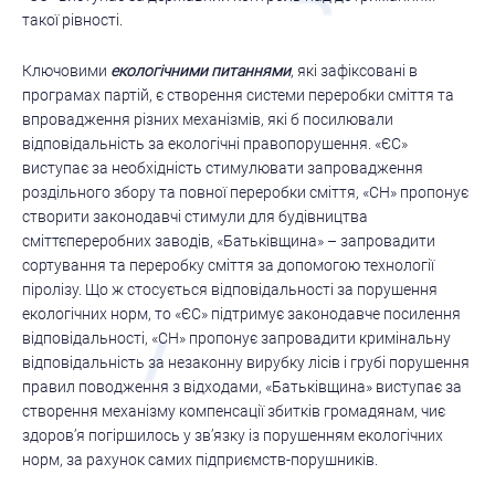
такої рівності.
Ключовими
екологічними питаннями
, які зафіксовані в
програмах партій, є створення системи переробки сміття та
впровадження різних механізмів, які б посилювали
відповідальність за екологічні правопорушення. «ЄС»
виступає за необхідність стимулювати запровадження
роздільного збору та повної переробки сміття, «СН» пропонує
створити законодавчі стимули для будівництва
сміттєпереробних заводів, «Батьківщина» – запровадити
сортування та переробку сміття за допомогою технології
піролізу. Що ж стосується відповідальності за порушення
екологічних норм, то «ЄС» підтримує законодавче посилення
відповідальності, «СН» пропонує запровадити кримінальну
відповідальність за незаконну вирубку лісів і грубі порушення
правил поводження з відходами, «Батьківщина» виступає за
створення механізму компенсації збитків громадянам, чиє
здоров’я погіршилось у зв’язку із порушенням екологічних
норм, за рахунок самих підприємств-порушників.