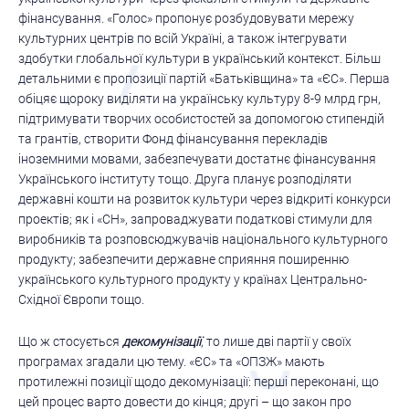
фінансування. «Голос» пропонує розбудовувати мережу
культурних центрів по всій Україні, а також інтегрувати
здобутки глобальної культури в український контекст. Більш
детальними є пропозиції партій «Батьківщина» та «ЄС». Перша
обіцяє щороку виділяти на українську культуру 8-9 млрд грн,
підтримувати творчих особистостей за допомогою стипендій
та грантів, створити Фонд фінансування перекладів
іноземними мовами, забезпечувати достатнє фінансування
Українського інституту тощо. Друга планує розподіляти
державні кошти на розвиток культури через відкриті конкурси
проектів; як і «СН», запроваджувати податкові стимули для
виробників та розповсюджувачів національного культурного
продукту; забезпечити державне сприяння поширенню
українського культурного продукту у країнах Центрально-
Східної Європи тощо.
Що ж стосується
декомунізації
, то лише дві партії у своїх
програмах згадали цю тему. «ЄС» та «ОПЗЖ» мають
протилежні позиції щодо декомунізації: перші переконані, що
цей процес варто довести до кінця; другі – що закон про