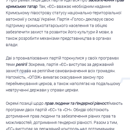
кримських татар
. Так, «ЄС» вважає необхідним надання
Кримському півострову статусу національно-територіальної
автономії у складі України. Партія «Голос» декларує свою
підтримку кримськотатарського населення та обіцяє
забезпечити захист та розвиток його культури й мови, а
також розробити механізми представництва в органах
влади.
Дві з проаналізованих партій торкнулися у своїх програмах
теми
релігії
. Зокрема, партія «ЄС» виступає за державний
захист права на релігійне самовизначення всіх громадян.
Натомість, «ОПЗЖ» вимагає скасування закону про
перейменування церков, а також наполягає на подальшому
невтручанні держави у справи церкви.
Окремі позиції щодо
прав людини та ґендерної рівності
мають
програми двох партій «ЄС» та «СН». Обидві обстоюють
дотримання прав людини та забезпечення рівних прав та
можливостей, дотримання гендерної рівності. Разом з тим,
«ЄС» виступає за державний контроль над дотриманням