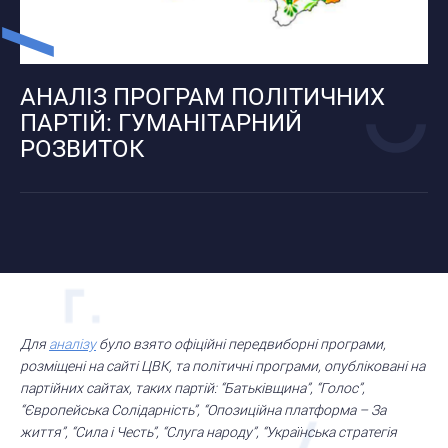
АНАЛІЗ ПРОГРАМ ПОЛІТИЧНИХ
ПАРТІЙ: ГУМАНІТАРНИЙ
РОЗВИТОК
Для
аналізу
було взято офіційні передвиборні програми,
розміщені на сайті ЦВК, та політичні програми, опубліковані на
партійних сайтах, таких партій: “Батьківщина”, “Голос”,
“Європейська Солідарність”, “Опозиційна платформа – За
життя”, “Сила і Честь”, “Слуга народу”, “Українська стратегія