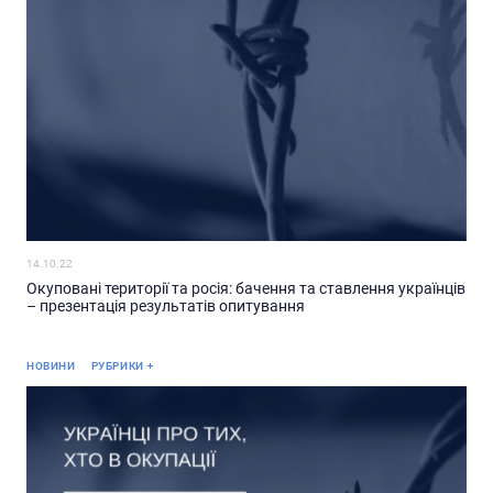
14.10.22
Окуповані території та росія: бачення та ставлення українців
– презентація результатів опитування
Реліз
НОВИНИ
РУБРИКИ