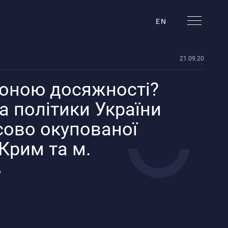
EN
21.09.20
зоною досяжності?
рація ТОТ
а політики України
ово окупованої
 Крим та м.
ь