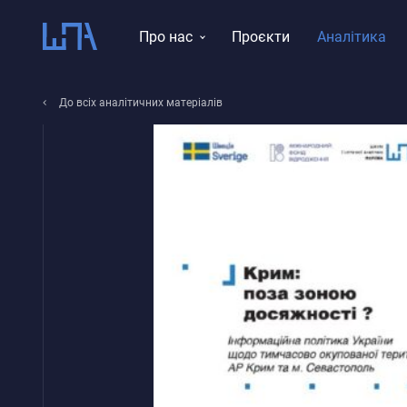
Про нас
Проєкти
Аналітика
Місія, візія, цінності
До всіх аналітичних матеріалів
Тематика досліджень
Історія
Звіти
Команда
Правління