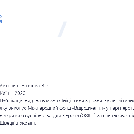
О
Ї
.
Авторка: Усачова В.Р.
Київ – 2020
Публікація видана в межах Ініціативи з розвитку аналітични
яку виконує Міжнародний фонд «Відродження» у партнерстві
відкритого суспільства для Європи (OSIFE) за фінансової 
Швеції в Україні.