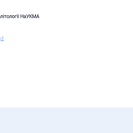
олітології НаУКМА
v2