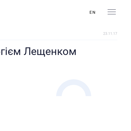
EN
23.11.17
ергієм Лещенком