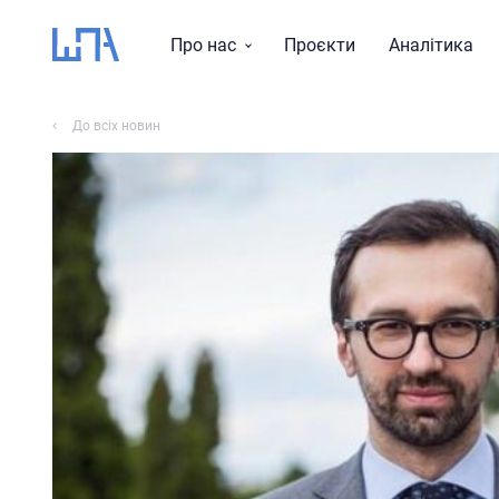
Про нас
Проєкти
Аналітика
Місія, візія, цінності
До всіх новин
Тематика досліджень
Історія
Звіти
Команда
Правління