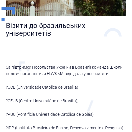
Візити до бразильських
університетів
За підтримки Посольства України в Бразилії команда Школи
політичної аналітики НаУКМА відвідала університети:
?UCB (Universidade Católica de Brasília);
?CEUB (Centro Universitário de Brasília);
?PUC (Pontifícia Universidade Católica de Goiás);
?IDP (Instituto Brasileiro de Ensino, Desenvolvimento e Pesquisa).