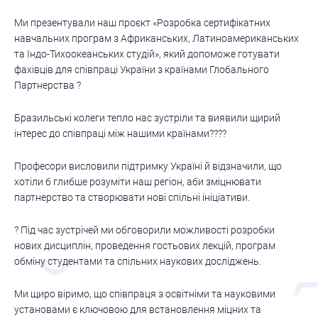
Ми презентували наш проєкт «Розробка сертифікатних
навчальних програм з Африканських, Латиноамериканських
та Індо-Тихоокеанських студій», який допоможе готувати
фахівців для співпраці України з країнами Глобального
Партнерства ?
Бразильські колеги тепло нас зустріли та виявили щирий
інтерес до співпраці між нашими країнами????
Професори висловили підтримку Україні й відзначили, що
хотіли б глибше розуміти наш регіон, аби зміцнювати
партнерство та створювати нові спільні ініціативи.
? Під час зустрічей ми обговорили можливості розробки
нових дисциплін, проведення гостьових лекцій, програм
обміну студентами та спільних наукових досліджень.
Ми щиро віримо, що співпраця з освітніми та науковими
установами є ключовою для встановлення міцних та