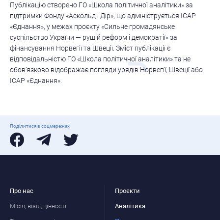
Публікацію створено ГО «Школа політичної аналітики» за
підтримки Фонду «Аскольд і Дір», що адмініструється ІСАР
«Єднання», у межах проєкту «Сильне громадянське
суспільство України — рушій реформ і демократії» за
фінансування Норвегії та Швеції. Зміст публікації є
відповідальністю ГО «Школа політичної аналітики» та не
обов’язково відображає погляди урядів Норвегії, Швеції або
ІСАР «Єднання».
Поділитися в соцмережах
Про нас
Проєкти
Місія, візія, цінності
Аналітика