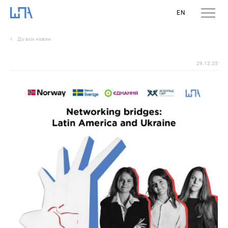
EN
До всіх новин
29.12.25