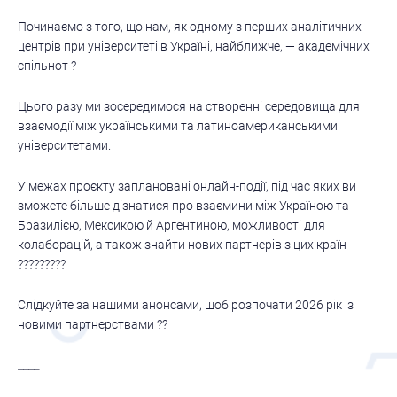
Починаємо з того, що нам, як одному з перших аналітичних
центрів при університеті в Україні, найближче, — академічних
спільнот ?
Цього разу ми зосередимося на створенні середовища для
взаємодії між українськими та латиноамериканськими
університетами.
У межах проєкту заплановані онлайн-події, під час яких ви
зможете більше дізнатися про взаємини між Україною та
Бразилією, Мексикою й Аргентиною, можливості для
колаборацій, а також знайти нових партнерів з цих країн
?????????
Слідкуйте за нашими анонсами, щоб розпочати 2026 рік із
новими партнерствами ??
____