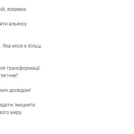
ій, зокрема:
ояти альянсу
. Яка місія є більш
для трансформації
тегічне?
бмін досвідом!
 здатні зміцнити
вого миру.