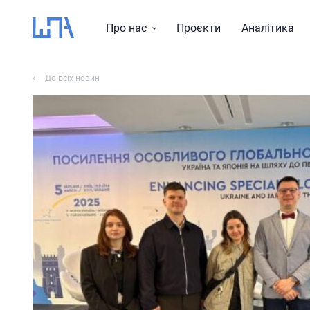
Про нас
Проєкти
Аналітика
Місія, візія, цінності
До всіх новин
Тематика досліджень
Історія
Звіти
Команда
Правління