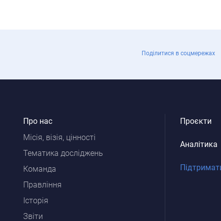
Поділитися в соцмережах
Про нас
Проєкти
Місія, візія, цінності
Аналітика
Тематика досліджень
Підтримат
Команда
Правління
Історія
Звіти