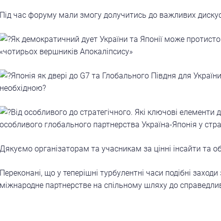
Під час форуму мали змогу долучитись до важливих дискус
Як демократичний дует України та Японії може протист
«чотирьох вершників Апокаліпсису»
Японія як двері до G7 та Глобального Півдня для України
необхідною?
Від особливого до стратегічного. Які ключові елементи 
особливого глобального партнерства Україна-Японія у стра
Дякуємо організаторам та учасникам за цінні інсайти та о
Переконані, що у теперішні турбулентні часи подібні заходи
міжнародне партнерстве на спільному шляху до справедли