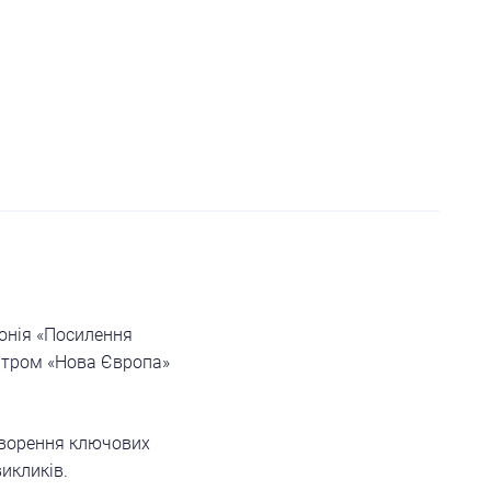
онія «Посилення
нтром «Нова Європа»
говорення ключових
викликів.