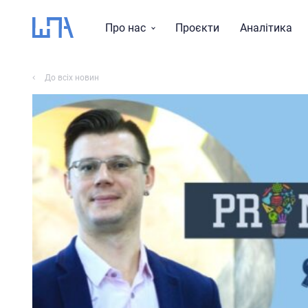
Про нас
Проєкти
Аналітика
Місія, візія, цінності
До всіх новин
Тематика досліджень
Історія
Звіти
Команда
Правління