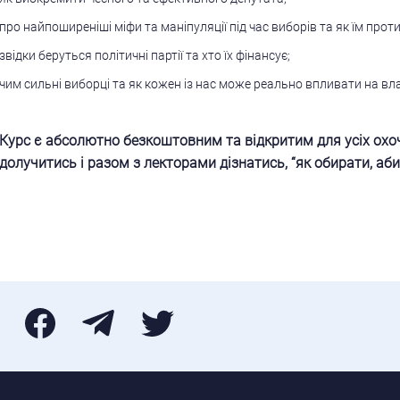
про найпоширеніші міфи та маніпуляції під час виборів та як їм прот
звідки беруться політичні партії та хто їх фінансує;
чим сильні виборці та як кожен із нас може реально впливати на вла
Курс є абсолютно безкоштовним та відкритим для усіх ох
долучитись і разом з лекторами дізнатись, “як обирати, аби