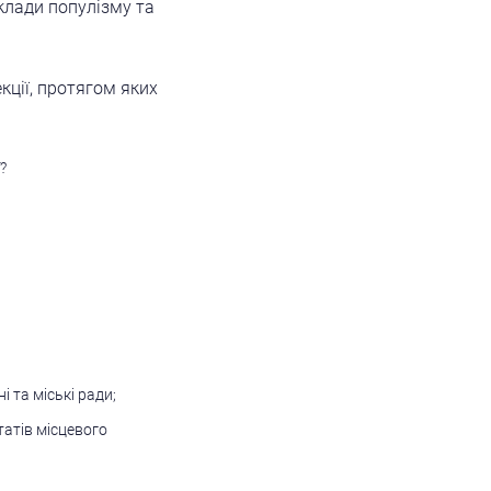
клади популізму та
ції, протягом яких
?
 та міські ради;
татів місцевого