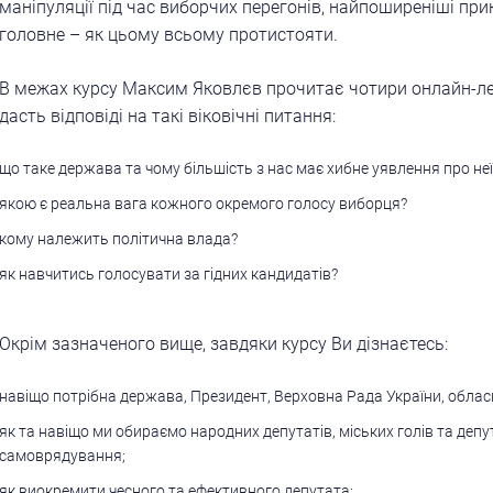
маніпуляції під час виборчих перегонів, найпоширеніші при
головне – як цьому всьому протистояти.
В межах курсу Максим Яковлєв прочитає чотири онлайн-лек
дасть відповіді на такі віковічні питання:
що таке держава та чому більшість з нас має хибне уявлення про неї
якою є реальна вага кожного окремого голосу виборця?
кому належить політична влада?
як навчитись голосувати за гідних кандидатів?
Окрім зазначеного вище, завдяки курсу Ви дізнаєтесь:
навіщо потрібна держава, Президент, Верховна Рада України, обласні
як та навіщо ми обираємо народних депутатів, міських голів та депу
самоврядування;
як виокремити чесного та ефективного депутата;