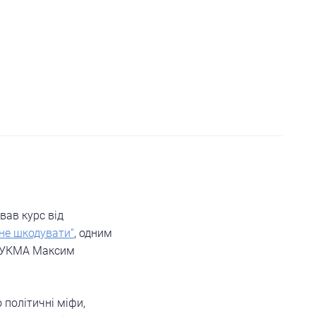
вав курс від
 не шкодувати”
, одним
НаУКМА Максим
 політичні міфи,