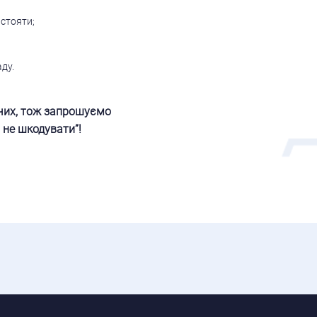
истояти;
ду.
очих, тож запрошуємо
 не шкодувати”!