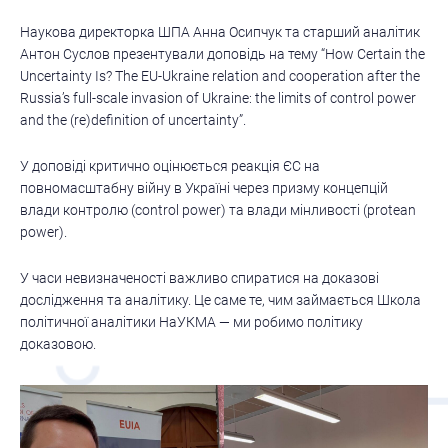
Наукова директорка ШПА Анна Осипчук та старший аналітик
Антон Суслов презентували доповідь на тему “How Certain the
Uncertainty Is? The EU-Ukraine relation and cooperation after the
Russia’s full-scale invasion of Ukraine: the limits of control power
and the (re)definition of uncertainty”.
У доповіді критично оцінюється реакція ЄС на
повномасштабну війну в Україні через призму концепцій
влади контролю (control power) та влади мінливості (protean
power).
У часи невизначеності важливо спиратися на доказові
дослідження та аналітику. Це саме те, чим займається Школа
політичної аналітики НаУКМА — ми робимо політику
доказовою.