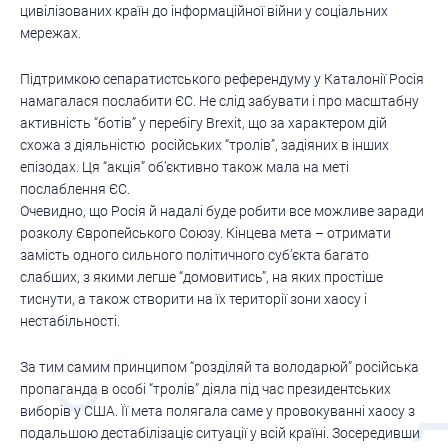
цивілізованих країн до інформаційної війни у соціальних
мережах.
Підтримкою сепаратистського референдуму у Каталонії Росія
намагалася послабити ЄС. Не слід забувати і про масштабну
активність “ботів” у перебігу Brexit, що за характером дій
схожа з діяльністю російських “тролів”, задіяних в інших
епізодах. Ця “акція” об’єктивно також мала на меті
послаблення ЄС.
Очевидно, що Росія й надалі буде робити все можливе заради
розколу Європейського Союзу. Кінцева мета – отримати
замість одного сильного політичного суб’єкта багато
слабших, з якими легше “домовитись”, на яких простіше
тиснути, а також створити на їх території зони хаосу і
нестабільності.
За тим самим принципом “розділяй та володарюй” російська
пропаганда в особі “тролів” діяла під час президентських
виборів у США. Її мета полягала саме у провокуванні хаосу з
подальшою дестабілізаціє ситуації у всій країні. Зосередивши