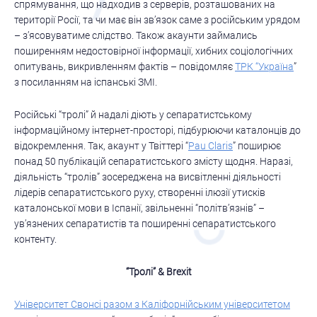
спрямування, що надходив з серверів, розташованих на
території Росії, та чи має він зв’язок саме з російським урядом
– з’ясовуватиме слідство. Також акаунти займались
поширенням недостовірної інформації, хибних соціологічних
опитувань, викривленням фактів – повідомляє
ТРК “Україна
”
з посиланням на іспанські ЗМІ.
Російські “тролі” й надалі діють у сепаратистському
інформаційному інтернет-просторі, підбурюючи каталонців до
відокремлення. Так, акаунт у Твіттері “
Pau Claris
” поширює
понад 50 публікацій сепаратистського змісту щодня. Наразі,
діяльність “тролів” зосереджена на висвітленні діяльності
лідерів сепаратистського руху, створенні ілюзії утисків
каталонської мови в Іспанії, звільненні “політв’язнів” –
ув’язнених сепаратистів та поширенні сепаратистського
контенту.
“Тролі” & Brexit
Університет Свонсі разом з Каліфорнійським університетом