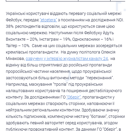
Українські користувачі віддають перевагу соціальній мережі
Фейсбук, передає
“etcetera”
з посиланням на дослідження NDI.
38% респондентів відповіли, що користуються саме цією
соціальною мережею. Наступними після Фейсбуку йдуть
Вконтакте – 20%, Інстаграм – 19%, Однокласники – 16% і
Твітер – 10%. Саме на цих соціальних мережах зосередяться
кремлівські пропагандисти. На думку політолога Олексія
Мінакова,
озвучену у інтерв’ю журналістам каналу 24
, на
відміну від більш сприятливої до російської пропаганди
проросійської частини населення, щодо проукраїнської
застосовуються більш витончені методи “переконання”.
Наприклад, маскування “тролів” під проукраїнськи
налаштованих користувачів та поширення дестабілізуючого
контенту. За дослідженнями ГО
“Оберіг”
, пропагандисти у
соціальних мережах створюють сторінки, наповнюючи її
нейтральним регіональним контентом. Здобуваючи значну
кількість підписників, компенсуючи нестачу “ботами”, сторінки
здобувають певний авторитет серед користувачів, згодом
публікуючи провокативний контент. За даними ГО “Оберіг”, в