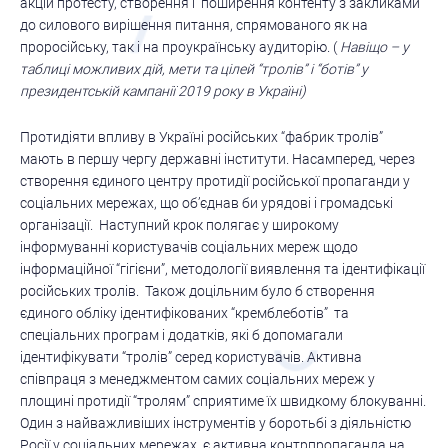
акцій протесту, створення і поширення контенту з закликами
до силового вирішення питання, спрямованого як на
проросійську, так і на проукраїнську аудиторію. (
Навіщо – у
таблиці можливих дій, мети та цілей “тролів” і “ботів” у
президентській кампанії 2019 року в Україні)
Протидіяти впливу в Україні російських “фабрик тролів”
мають в першу чергу державні інститути. Насамперед, через
створення єдиного центру протидії російської пропаганди у
соціальних мережах, що об’єднав би урядові і громадські
організації. Наступний крок полягає у широкому
інформуванні користувачів соціальних мереж щодо
інформаційної “гігієни”, методології виявлення та ідентифікації
російських тролів. Також доцільним було б створення
єдиного обліку ідентифікованих “кремблеботів” та
спеціальних програм і додатків, які б допомагали
ідентифікувати “тролів” серед користувачів. Активна
співпраця з менеджментом самих соціальних мереж у
площині протидії “тролям” сприятиме їх швидкому блокуванні.
Один з найважливіших інструментів у боротьбі з діяльністю
Росії у соціальних мережах є активна контрпропаганда на