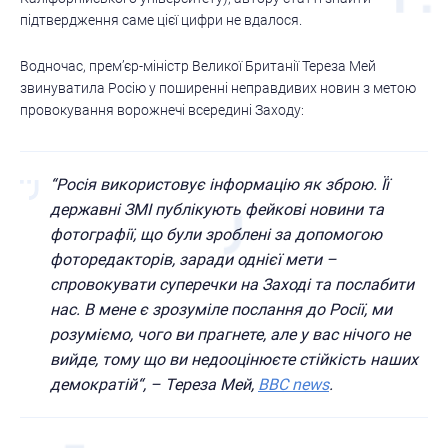
підтвердження саме цієї цифри не вдалося.
Водночас, прем’єр-міністр Великої Британії Тереза Мей
звинуватила Росію у поширенні неправдивих новин з метою
провокування ворожнечі всередині Заходу:
“
Росія використовує інформацію як зброю. Її
державні ЗМІ публікують фейкові новини та
фотографії, що були зроблені за допомогою
фоторедакторів, заради однієї мети –
спровокувати суперечки на Заході та послабити
нас. В мене є зрозуміле послання до Росії, ми
розуміємо, чого ви прагнете, але у вас нічого не
вийде, тому що ви недооцінюєте стійкість наших
демократій
“, – Тереза Мей,
BBC news
.