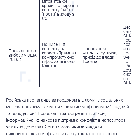
мігрантської
кризи, поширення
контенту “за” та
“проти” виходу з
ЄС
Дестаб
ситуаці
США,
посла
Поширення
позиці
контенту на
Провокація
зовніш
Президентські
користь Трампа і
мітингів, сутичок,
політиц
вибори у США
компрометуючої
прихід до влади
Зниже
2016 р.
інформації щодо
Трампа.
потужн
Клінтон.
лібера
демокр
систе
очолю
США
Російська пропаганда за кордоном в цілому і у соціальних
мережах зокрема, керується римським афоризмом “розділяй
та володарюй”. Провокація загострення протиріч,
інформаційна і фінансова підтримка конфліктів на території
західних демократій стали можливими завдяки
використанню армії фейкових акаунтів та неготовності