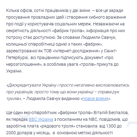
Кілька офісів, сотні працівників у дві зміни – все це заради
просування провладних ідей і створення хибного враження
про події у користувачів соціальних мереж. Незважаючи на
секретність діяльності «фабрик тролів», інформація про них
потроху стає доступною. За словами Людмили Савчук,
колишньої співробітниці однієї з таких «фабрик»,
зареєстрованої як ТОВ «Інтернет-дослідження» у Санкт-
Петербурзі, всі працівники підписують документ «про
нерозголошення», а особлива увага «тролів» прикута до
України.
«Дискредитувати Україну і просто негативно висловлюватись
про українців, просто тому що вони українці – справа рук
тролів»,
– Людмила Савчук виданню «
Новое время
».
Ще один екс-співробітник «фабрики тролів» Віталій Беспалов,
як передає
BBC Україна
з посиланням на NBC, повідомив, що
заробітна плата «рядового троля» становила від 1300 до
2000 доларів у місяць, а основною метою діяльності