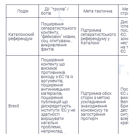
Дії “тролів” /
Мета
Подія
Мета тактична
ботів
страте
Дискре
Поширення
Іспанії,
сепаратистського
Підтримка
посла
контенту,
Каталонский
сепаратистського
ЄС, ст
“фейкових” новин,
референдум
референдуму у
зони
соц. опитувань ,
Каталонії
нестаб
викривлення
на тери
фактів
ЄС
Поширення
контенту що
висміює
противників
виходу з ЄС та їх
аргументів,
поширення
антинімецьких
Посла
матеріалів,
Підтримка обох
ЄС шл
поширення
сторін з метою
виходу
публікацій що
ускладнення
Велико
Brexit
дискредитують
знаходження
Британі
інститути ЄС у не
консенсусу та
дестаб
здатності
загострення
ситуаці
вирішувати
протиріч
всеред
нагальні
країни.
проблеми,
наприклад,