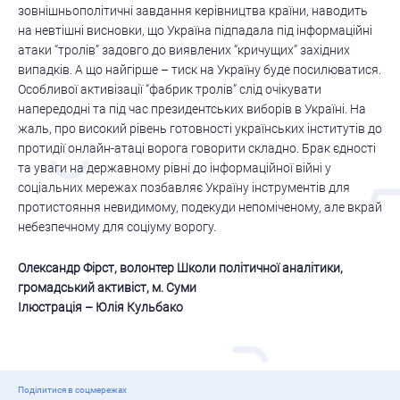
зовнішньополітичні завдання керівництва країни, наводить
на невтішні висновки, що Україна підпадала під інформаційні
атаки “тролів” задовго до виявлених “кричущих” західних
випадків. А що найгірше – тиск на Україну буде посилюватися.
Особливої активізації “фабрик тролів” слід очікувати
напередодні та під час президентських виборів в Україні. На
жаль, про високий рівень готовності українських інститутів до
протидії онлайн-атаці ворога говорити складно. Брак єдності
та уваги на державному рівні до інформаційної війні у
соціальних мережах позбавляє Україну інструментів для
протистояння невидимому, подекуди непоміченому, але вкрай
небезпечному для соціуму ворогу.
Олександр Фірст, волонтер Школи політичної аналітики,
громадський активіст, м. Суми
Ілюстрація – Юлія Кульбако
Поділитися в соцмережах