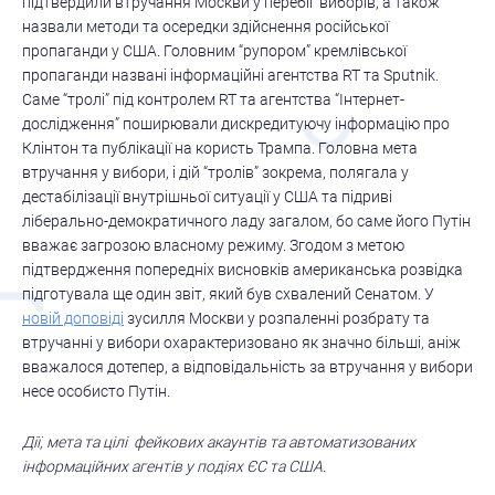
підтвердили втручання Москви у перебіг виборів, а також
назвали методи та осередки здійснення російської
пропаганди у США. Головним “рупором” кремлівської
пропаганди названі інформаційні агентства RT та Sputnik.
Саме “тролі” під контролем RT та агентства “Інтернет-
дослідження” поширювали дискредитуючу інформацію про
Клінтон та публікації на користь Трампа. Головна мета
втручання у вибори, і дій “тролів” зокрема, полягала у
дестабілізації внутрішньої ситуації у США та підриві
ліберально-демократичного ладу загалом, бо саме його Путін
вважає загрозою власному режиму. Згодом з метою
підтвердження попередніх висновків американська розвідка
підготувала ще один звіт, який був схвалений Сенатом. У
новій доповіді
зусилля Москви у розпаленні розбрату та
втручанні у вибори охарактеризовано як значно більші, аніж
вважалося дотепер, а відповідальність за втручання у вибори
несе особисто Путін.
Дії, мета та цілі фейкових акаунтів та автоматизованих
інформаційних агентів у подіях ЄС та США.