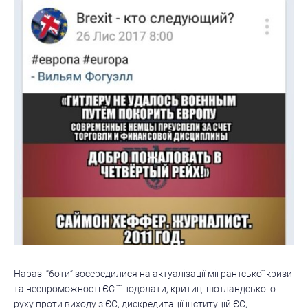
Наразі “боти” зосередилися на актуалізації мігрантської кризи
та неспроможності ЄС її подолати, критиці шотландського
руху проти виходу з ЄС, дискредитації інституцій ЄС,