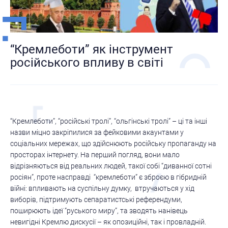
“Кремлеботи” як інструмент
російського впливу в світі
“Кремлеботи”, “російські тролі”, “ольгінські тролі” – ці та інші
назви міцно закріпилися за фейковими акаунтами у
соціальних мережах, що здійснюють російську пропаганду на
просторах інтернету. На перший погляд, вони мало
відрізняються від реальних людей, такої собі “диванної сотні
росіян”, проте насправді “кремлеботи” є зброєю в гібридній
війні: впливають на суспільну думку, втручаються у хід
виборів, підтримують сепаратистські референдуми,
поширюють ідеї “руського миру”, та зводять нанівець
невигідні Кремлю дискусії – як опозиційні, так і провладній.