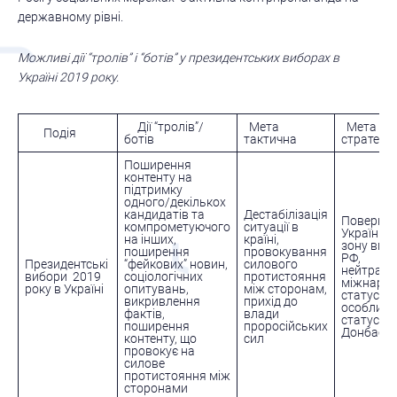
державному рівні.
Можливі дії “тролів” і “ботів” у президентських виборах в
Україні 2019 року.
Дії “тролів”/
Мета
Мета
Подія
ботів
тактична
стратегіч
Поширення
контенту на
підтримку
одного/декількох
кандидатів та
Дестабілізація
Поверне
компрометуючого
ситуації в
України у
на інших,
країні,
зону впл
поширення
провокування
РФ,
Президентські
“фейкових” новин,
силового
нейтраль
вибори 2019
соціологічних
протистояння
міжнаро
року в Україні
опитувань,
між сторонам,
статус,
викривлення
прихід до
особлив
фактів,
влади
статус дл
поширення
проросійських
Донбасу
контенту, що
сил
провокує на
силове
протистояння між
сторонами