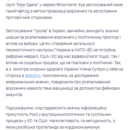
групі “Моя Одеса” у мережі ВКонтакте був застосований саме
такий метод з метою провокації ворожнечі та загострення
протиріч між сторонами.
Застосування “тролів” в Україні, звичайно, виходить значно
ширше за розпалювання ворожнечі у політичному просторі і
вплив на вибори. Це як і створення загального
песимістичного настрою (“Україна в НАТО і ЄС не потрібна,
реформи невдалі, США і ЄС від нас відвернулися тощо), так і
вплив на соціальні процеси, що не пов’язані з політикою. Так,
в.о. міністра охорони здоров’я України Уляна Супрун у себе на
сторінці в
Фейсбук
, посилаючись на дослідження
американських вчених, повідомила про розпалювання
ворожнечі навколо теми вакцинації за допомогою фейкових
акаунтів.
Підсумовуючи, слід підкреслити значну інформаційну
присутність Росії у внутрішньополітичних та суспільних
процесах у ЄС та США. Наполегливість та методичність, з
якою російська пропаганда за кордоном виконує