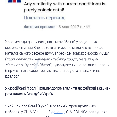
Хоча методи діяльності, цілі і мета “ботів” у соціальних
мережах під час Brexit схожі з тими, які мали місце під час
каталонського референдуму і президентських виборів у США
(
порівняльні дані наведені у таблиці про дії, мету та цілі
діяльності “тролів” і “ботів”
), досліджень, що встановлювали
б причетність саме Росії до них, автору статті знайти не
вдалося.
Як російські “тролі” Трампу допомагали та як фейкові
акаунти
розганяють “зраду” в Україні
Знайшли російські “вуха” і в останніх президентських
виборах у США. У спільній
доповіді
CIA, FBI, NSA розвідники