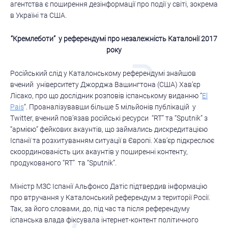
агентства є поширення дезінформації про події у світі, зокрема
в Україні та США.
“Кремлеботи” у референдумі про
незалежність Каталонії 2017
року
Російський слід у Каталонському референдумі знайшов
вчений університету Джорджа Вашингтона (США) Хав’єр
Лісако, про що дослідник розповів іспанському виданню “
El
Pais
“. Проаналізувавши більше 5 мільйонів публікацій у
Twitter, вчений пов’язав російські ресурси “RT” та “Sputnik” з
“армією” фейкових акаунтів, що займались дискредитацією
Іспанії та розхитуванням ситуації в Європі. Хав’єр підкреслює
скоординованість цих акаунтів у поширенні контенту,
продукованого “RT” та “Sputnik”.
Міністр МЗС Іспанії Альфонсо Датіс підтвердив інформацію
про втручання у Каталонський референдум з території Росії.
Так, за його словами, до, під час та після референдуму
іспанська влада фіксувала інтернет-контент політичного