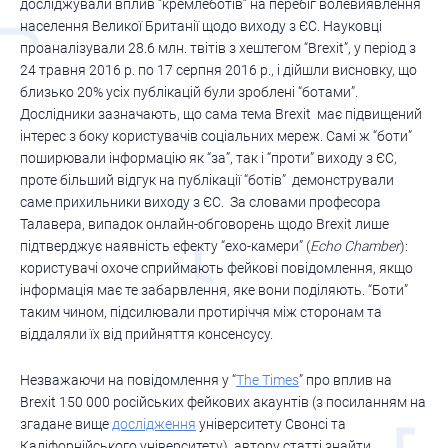
досліджували вплив “кремлеботів” на перебіг волевиявлення
населення Великої Британії щодо виходу з ЄС. Науковці
проаналізували 28.6 млн. твітів з хештегом “Brexit”, у період з
24 травня 2016 р. по 17 серпня 2016 р., і дійшли висновку, що
близько 20% усіх публікацій були зроблені “ботами”.
Дослідники зазначають, що сама тема Brexit має підвищений
інтерес з боку користувачів соціальних мереж. Самі ж “боти”
поширювали інформацію як “за”, так і “проти” виходу з ЄС,
проте більший відгук на публікації “ботів” демонстрували
саме прихильники виходу з ЄС. За словами професора
Талавера, випадок онлайн-обговорень щодо Brexit лише
підтверджує наявність ефекту “ехо-камери” (
Echo Chamber
):
користувачі охоче сприймають фейкові повідомлення, якщо
інформація має те забарвлення, яке вони поділяють. “Боти”
таким чином, підсилювали протиріччя між сторонам та
віддаляли їх від прийняття консенсусу.
Незважаючи на повідомлення у “
The Times
” про вплив на
Brexit 150 000 російських фейкових акаунтів (з посиланням на
згадане вище
дослідження
університету Свонсі та
Каліфорнійського університету), автору статті знайти