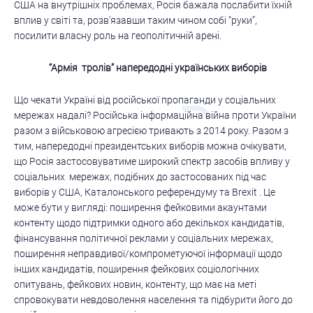
США на внутрішніх проблемах, Росія бажала послабити їхній
вплив у світі та, розв’язавши таким чином собі “руки”,
посилити власну роль на геополітичній арені.
“Армія тролів” напередодні українських виборів
Що чекати Україні від російської пропаганди у соціальних
мережах надалі? Російська інформаційна війна проти України
разом з військовою агресією тривають з 2014 року. Разом з
тим, напередодні президентських виборів можна очікувати,
що Росія застосовуватиме широкий спектр засобів впливу у
соціальних мережах, подібних до застосованих під час
виборів у США, Каталонського референдуму та Brexit . Це
може бути у вигляді: поширення фейковими акаунтами
контенту щодо підтримки одного або декількох кандидатів,
фінансування політичної реклами у соціальних мережах,
поширення неправдивої/компрометуючої інформації щодо
інших кандидатів, поширення фейкових соціологічних
опитувань, фейкових новин, контенту, що має на меті
спровокувати невдоволення населення та підбурити його до