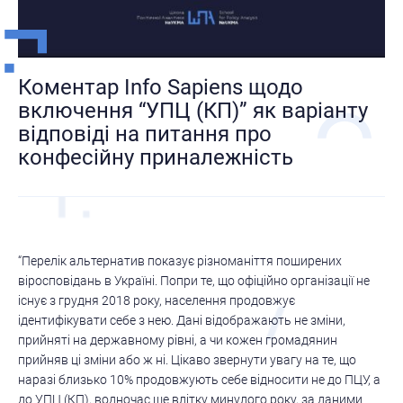
Коментар Info Sapiens щодо
включення “УПЦ (КП)” як варіанту
відповіді на питання про
конфесійну приналежність
“Перелік альтернатив показує різноманіття поширених
віросповідань в Україні. Попри те, що офіційно організації не
існує з грудня 2018 року, населення продовжує
ідентифікувати себе з нею. Дані відображають не зміни,
прийняті на державному рівні, а чи кожен громадянин
прийняв ці зміни або ж ні. Цікаво звернути увагу на те, що
наразі близько 10% продовжують себе відносити не до ПЦУ, а
до УПЦ (КП), водночас ще влітку минулого року, за даними