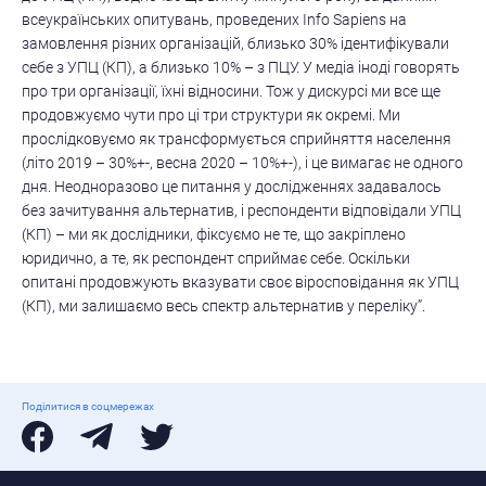
всеукраїнських опитувань, проведених Іnfo Sapiens на
замовлення різних організацій, близько 30% ідентифікували
себе з УПЦ (КП), а близько 10% – з ПЦУ. У медіа іноді говорять
про три організації, їхні відносини. Тож у дискурсі ми все ще
продовжуємо чути про ці три структури як окремі. Ми
прослідковуємо як трансформується сприйняття населення
(літо 2019 – 30%+-, весна 2020 – 10%+-), і це вимагає не одного
дня. Неодноразово це питання у дослідженнях задавалось
без зачитування альтернатив, і респонденти відповідали УПЦ
(КП) – ми як дослідники, фіксуємо не те, що закріплено
юридично, а те, як респондент сприймає себе. Оскільки
опитані продовжують вказувати своє віросповідання як УПЦ
(КП), ми залишаємо весь спектр альтернатив у переліку”.
Поділитися в соцмережах