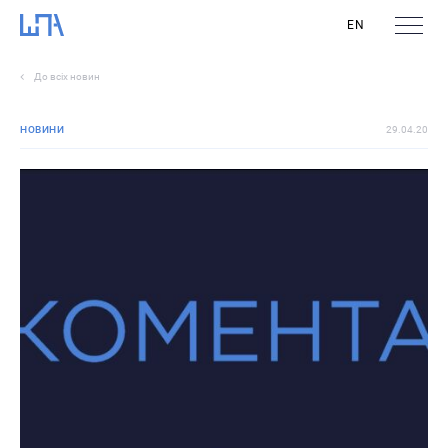
EN
До всіх новин
НОВИНИ
29.04.20