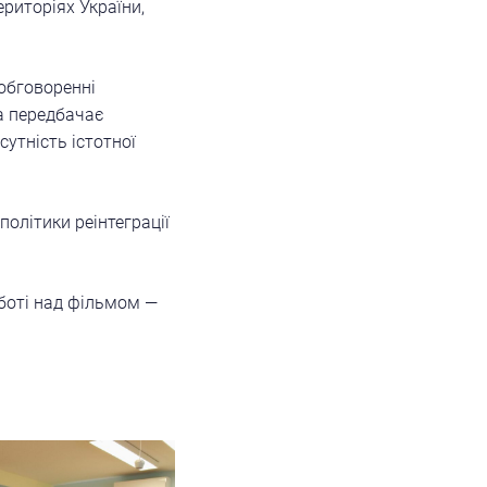
риторіях України,
обговоренні
ка передбачає
сутність істотної
олітики реінтеграції
оботі над фільмом —