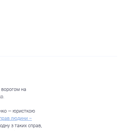
з ворогом на
о.
енко — юристкою
 прав людини –
дну з таких справ,