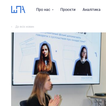
Про нас
Проєкти
Аналітика
Місія, візія, цінності
До всіх новин
Тематика досліджень
Історія
Звіти
Команда
Правління