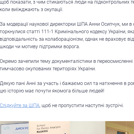
щоб показати, з чим стикаються люди на підконтрольних те
коли виїжджають з окупації.
За модерації наукової директорки ШПА Анни Осипчук, ми в 
торкнулися статті 111-1 Кримінального кодексу України, я
відповідальність за колабораціонізм, однак не враховує від
шкоди чи мотиву підтримки ворога.
Окремо зачепили тему документалістики в переосмисленні п
тимчасово окупованих територіях України.
Дякую пані Анні за участь і бажаємо сил та натхнення в р
цю історію має почути якомога більше людей!
Слідкуйте за ШПА
, щоб не пропустити наступні зустрічі.