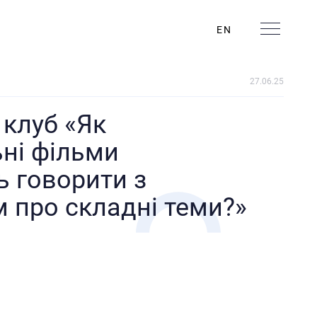
EN
27.06.25
 клуб «Як
ні фільми
 говорити з
м про складні теми?»