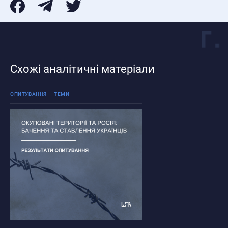
Схожі аналітичні матеріали
Війна Росії проти України
ОПИТУВАННЯ
ТЕМИ