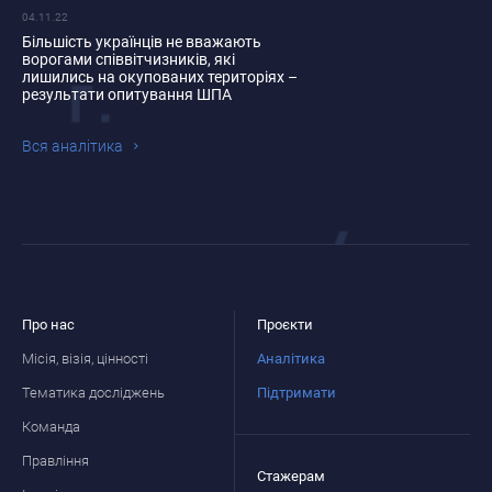
04.11.22
Більшість українців не вважають
ворогами співвітчизників, які
лишились на окупованих територіях –
результати опитування ШПА
Вся аналiтика
Про нас
Проєкти
Місія, візія, цінності
Аналітика
Тематика досліджень
Підтримати
Команда
Правління
Стажерам