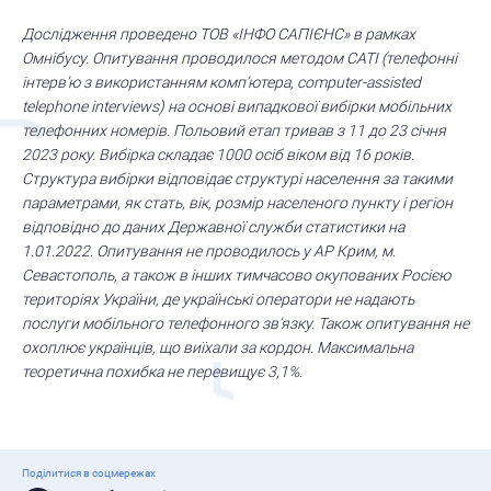
Дослідження проведено ТОВ «ІНФО САПІЄНС» в рамках
Омнібусу. Опитування проводилося методом CATI (телефонні
інтерв’ю з використанням комп’ютера, computer-assisted
telephone interviews) на основі випадкової вибірки мобільних
телефонних номерів. Польовий етап тривав з 11 до 23 січня
2023 року. Вибірка складає 1000 осіб віком від 16 років.
Структура вибірки відповідає структурі населення за такими
параметрами, як стать, вік, розмір населеного пункту і регіон
відповідно до даних Державної служби статистики на
1.01.2022. Опитування не проводилось у АР Крим, м.
Севастополь, а також в інших тимчасово окупованих Росією
територіях України, де українські оператори не надають
послуги мобільного телефонного зв’язку. Також опитування не
охоплює українців, що виїхали за кордон. Максимальна
теоретична похибка не перевищує 3,1%.
Поділитися в соцмережах