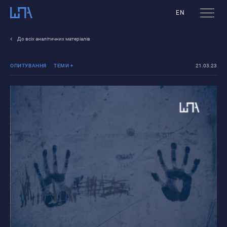
EN
До всіх аналітичних матеріалів
ОПИТУВАННЯ
ТЕМИ
21.03.23
Війна Росії проти
України