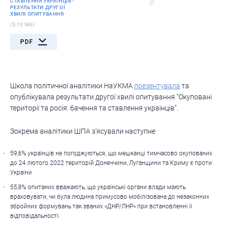
СТАВЛЕННЯ УКРАЇНЦІВ -
РЕЗУЛЬТАТИ ДРУГОЇ
ХВИЛІ ОПИТУВАННЯ
(5,13 МБ)
PDF
Школа політичної аналітики НаУКМА
презентувала
та
опублікувала результати другої хвилі опитування “Окуповані
території та росія: бачення та ставлення українців”.
Зокрема аналітики ШПА з’ясували наступне
59,6% українців не погоджуються, що мешканці тимчасово окупованих
до 24 лютого 2022 територій Донеччини, Луганщини та Криму є проти
України
55,8% опитаних вважають, що українські органи влади мають
враховувати, чи була людина примусово мобілізована до незаконних
збройних формувань так званих «ДНР/ЛНР» при встановленні її
відповідальності.