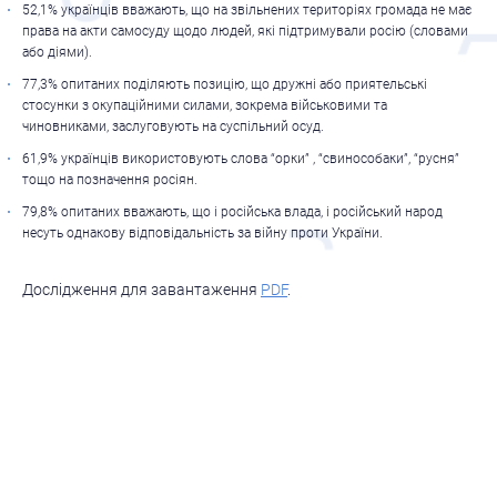
52,1% українців вважають, що на звільнених територіях громада не має
права на акти самосуду щодо людей, які підтримували росію (словами
або діями).
77,3% опитаних поділяють позицію, що дружні або приятельські
стосунки з окупаційними силами, зокрема військовими та
чиновниками, заслуговують на суспільний осуд.
61,9% українців використовують слова “орки” , “свинособаки”, “русня”
тощо на позначення росіян.
79,8% опитаних вважають, що і російська влада, і російський народ
несуть однакову відповідальність за війну проти України.
Доcлідження для завантаження
PDF
.