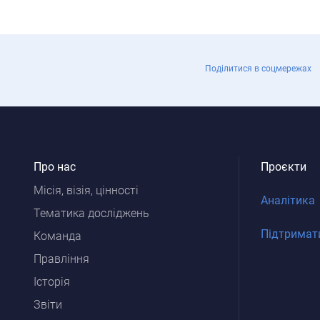
Поділитися в соцмережах
Про нас
Проєкти
Місія, візія, цінності
Аналітика
Тематика досліджень
Підтримат
Команда
Правління
Історія
Звіти