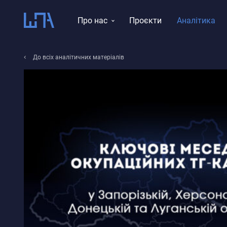
Про нас
Проєкти
Аналітика
Місія, візія, цінності
До всіх аналітичних матеріалів
Тематика досліджень
Історія
Звіти
Команда
Правління