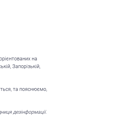
орієнтованих на
кій, Запорізькій,
яться, та пояснюємо,
дниця дезінформації.