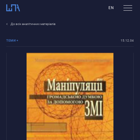
EN
До всіх аналітичних матеріалів
ТЕМИ
15.12.04
Протидія
популізму