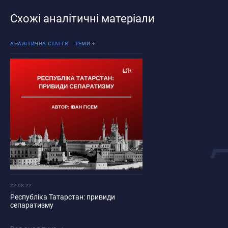
Схожі аналітичні матеріали
Політичні процеси Росії
АНАЛІТИЧНА СТАТТЯ
ТЕМИ
22.08.22
Республіка Татарстан: привиди
сепаратизму