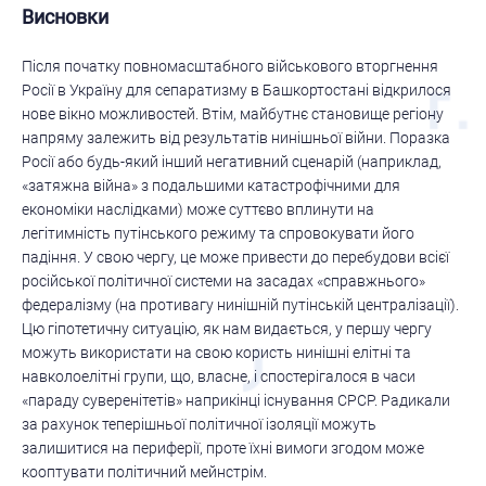
Висновки
Після початку повномасштабного військового вторгнення
Росії в Україну для сепаратизму в Башкортостані відкрилося
нове вікно можливостей. Втім, майбутнє становище регіону
напряму залежить від результатів нинішньої війни. Поразка
Росії або будь-який інший негативний сценарій (наприклад,
«затяжна війна» з подальшими катастрофічними для
економіки наслідками) може суттєво вплинути на
легітимність путінського режиму та спровокувати його
падіння. У свою чергу, це може привести до перебудови всієї
російської політичної системи на засадах «справжнього»
федералізму (на противагу нинішній путінській централізації).
Цю гіпотетичну ситуацію, як нам видається, у першу чергу
можуть використати на свою користь нинішні елітні та
навколоелітні групи, що, власне, і спостерігалося в часи
«параду суверенітетів» наприкінці існування СРСР. Радикали
за рахунок теперішньої політичної ізоляції можуть
залишитися на периферії, проте їхні вимоги згодом може
кооптувати політичний мейнстрім.