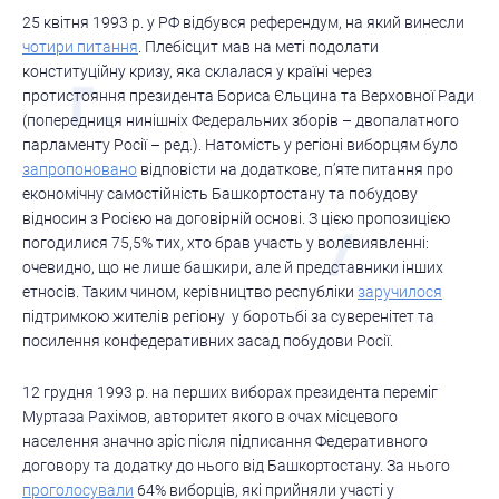
25 квітня 1993 р. у РФ відбувся референдум, на який винесли
чотири питання
. Плебісцит мав на меті подолати
конституційну кризу, яка склалася у країні через
протистояння президента Бориса Єльцина та Верховної Ради
(попередниця нинішніх Федеральних зборів – двопалатного
парламенту Росії – ред.). Натомість у регіоні виборцям було
запропоновано
відповісти на додаткове, п’яте питання про
економічну самостійність Башкортостану та побудову
відносин з Росією на договірній основі. З цією пропозицією
погодилися 75,5% тих, хто брав участь у волевиявленні:
очевидно, що не лише башкири, але й представники інших
етносів. Таким чином, керівництво республіки
заручилося
підтримкою жителів регіону у боротьбі за суверенітет та
посилення конфедеративних засад побудови Росії.
12 грудня 1993 р. на перших виборах президента переміг
Муртаза Рахімов, авторитет якого в очах місцевого
населення значно зріс після підписання Федеративного
договору та додатку до нього від Башкортостану. За нього
проголосували
64% виборців, які прийняли участі у