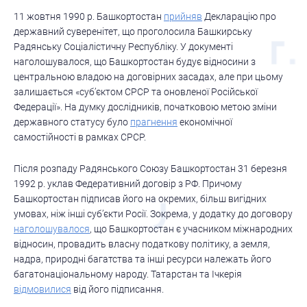
11 жовтня 1990 р. Башкортостан
прийняв
Декларацію про
державний суверенітет, що проголосила Башкирську
Радянську Соціалістичну Республіку. У документі
наголошувалося, що Башкортостан будує відносини з
центральною владою на договірних засадах, але при цьому
залишається «суб’єктом СРСР та оновленої Російської
Федерації». На думку дослідників, початковою метою зміни
державного статусу було
прагнення
економічної
самостійності в рамках СРСР.
Після розпаду Радянського Союзу Башкортостан 31 березня
1992 р. уклав Федеративний договір з РФ. Причому
Башкортостан підписав його на окремих, більш вигідних
умовах, ніж інші суб’єкти Росії. Зокрема, у додатку до договору
наголошувалося
, що Башкортостан є учасником міжнародних
відносин, провадить власну податкову політику, а земля,
надра, природні багатства та інші ресурси належать його
багатонаціональному народу. Татарстан та Ічкерія
відмовилися
від його підписання.