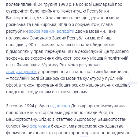
волевиявленні. 24 грудня 1993 р. на основі Декларації про
суверенітет було прийнято Конституцію Республіки
Башкортостан, у якій закріплювалося дві державні мови –
російська та башкирська. Згідно з документом, глава
республіки
зобов’язаний володіти
двома мовами. Таке
положення Основного Закону Республіки мало й інші
наслідки: у 90-ті громадянам, які не знали обидві мови
відмовляли у праві перебування на держслужбі. Це призвело,
зокрема, до скорочення кількості росіян у місцевій політичній
еліті. Як наслідок, Муртазу Рахімова регулярно
звинувачували
у проведенні так званої політики башкиризації
– посиленні ролі башкирської мови та культури у публічній
сфері, а також просуванні башкирських національних кадрів у
владі «на шкоду іншим етнічним групам».
3 серпня 1994 р. було
підписано
Договір про розмежування
повноважень між органами державної влади Росії та
Башкортостану. Згідно зі статтею 3 Договору, Башкортостан
самостійно
формував
бюджет, мав окреме законодавство,
формував виконавчі та правоохоронні органи, впроваджував