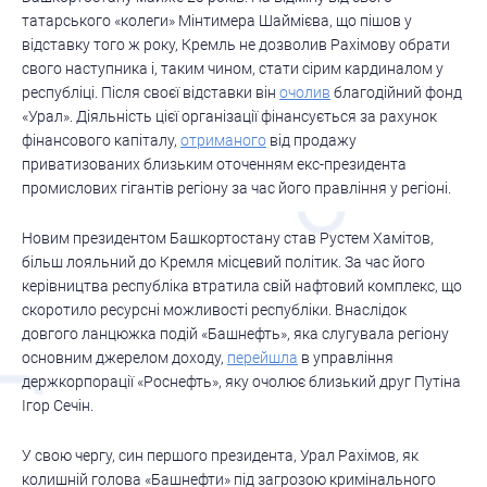
татарського «колеги» Мінтимера Шаймієва, що пішов у
відставку того ж року, Кремль не дозволив Рахімову обрати
свого наступника і, таким чином, стати сірим кардиналом у
республіці. Після своєї відставки він
очолив
благодійний фонд
«Урал». Діяльність цієї організації фінансується за рахунок
фінансового капіталу,
отриманого
від продажу
приватизованих близьким оточенням екс-президента
промислових гігантів регіону за час його правління у регіоні.
Новим президентом Башкортостану став Рустем Хамітов,
більш лояльний до Кремля місцевий політик. За час його
керівництва республіка втратила свій нафтовий комплекс, що
скоротило ресурсні можливості республіки. Внаслідок
довгого ланцюжка подій «Башнефть», яка слугувала регіону
основним джерелом доходу,
перейшла
в управління
держкорпорації «Роснефть», яку очолює близький друг Путіна
Ігор Сечін.
У свою чергу, син першого президента, Урал Рахімов, як
колишній голова «Башнефти» під загрозою кримінального