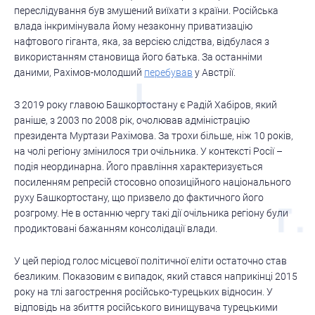
переслідування був змушений виїхати з країни. Російська
влада інкримінувала йому незаконну приватизацію
нафтового гіганта, яка, за версією слідства, відбулася з
використанням становища його батька. За останніми
даними, Рахімов-молодший
перебував
у Австрії.
З 2019 року главою Башкортостану є Радій Хабіров, який
раніше, з 2003 по 2008 рік, очолював адміністрацію
президента Муртази Рахімова. За трохи більше, ніж 10 років,
на чолі регіону змінилося три очільника. У контексті Росії –
подія неординарна. Його правління характеризується
посиленням репресій стосовно опозиційного національного
руху Башкортостану, що призвело до фактичного його
розгрому. Не в останню чергу такі дії очільника регіону були
продиктовані бажанням консолідації влади.
У цей період голос місцевої політичної еліти остаточно став
безликим. Показовим є випадок, який стався наприкінці 2015
року на тлі загострення російсько-турецьких відносин. У
відповідь на збиття російського винищувача турецькими