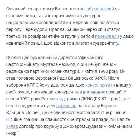
Сучасний сепаратизм у Башкортостані
обумовлений
як
економічними, так й історичними та культурно-
національними особливостями. Бере він свій початок з
періоду Перебудови. Правда, башкири через свій статус
третьої за розміром етнічної групи у регіоні
перебували
у дещо
невигідній позиції, щоб відкрито вимагати суверенітету.
Очолив цей рух колишній директор Уфимського
нафтокомбінату Муртаза Рахімов, який не був членом
радянської партійної номенклатури. 7 квітня 1990 року він
став головою Верховної Ради Башкирської АРСР. Після
заборони КПРС йому вдалося швидко
консолідувати
владу у
своїх руках, посунувши конкурентів з впливових позицій. У
серпні 1991 року Рахімов підтримав ДКНС (ГКЧП – рос.), але
після придушення путчу
перейшов
на сторону Бориса
Єльцина. До речі, це не єдине його екстравагантне рішення.
Пізніше, граючи на слабкостях центральної влади, він навіть
уклав
договір про дружбу з Джохаром Дудаєвим, очільником
Ічкерії.