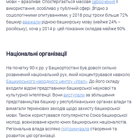
мови – вразливе. Спостерігається масове
скорочення
її
використання, особливо у публічній сфері. Згідно з
соціологічними опитуваннями, у 2018 році трохи більше 72%
башкир
вважали
рідною башкирську мову (майже 24% –
російську), хоча у 2014 р. цей показник складав майже 90%.
Національні організації
На початку 90-х рр. у Башкортостані був доволі сильно
розвинений національний рух, який концентрувався навколо
Башкирського народного центру «Урал»
. До його складу
входили відомі представники башкирської наукової та
культурної інтелігенції. Вони
виступали
за збільшення
представництва башкир у республіканських органах влади та
вимагали термінових заходів щодо захисту башкирської
мови. Також користувався популярністю Союз башкирської
молоді, воєнізоване крило юних башкирських націоналістів.
Регіональна влада всіляко
підтримувала
створення та
розвиток цієї організації.