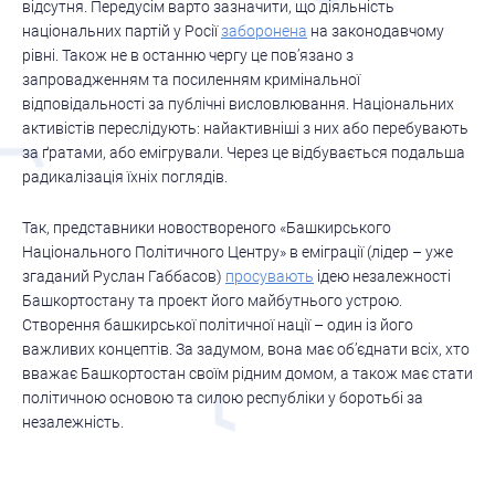
відсутня. Передусім варто зазначити, що діяльність
національних партій у Росії
заборонена
на законодавчому
рівні. Також не в останню чергу це пов’язано з
запровадженням та посиленням кримінальної
відповідальності за публічні висловлювання. Національних
активістів переслідують: найактивніші з них або перебувають
за ґратами, або емігрували. Через це відбувається подальша
радикалізація їхніх поглядів.
Так, представники новоствореного «Башкирського
Національного Політичного Центру» в еміграції (лідер – уже
згаданий Руслан Габбасов)
просувають
ідею незалежності
Башкортостану та проект його майбутнього устрою.
Створення башкирської політичної нації – один із його
важливих концептів. За задумом, вона має об’єднати всіх, хто
вважає Башкортостан своїм рідним домом, а також має стати
політичною основою та силою республіки у боротьбі за
незалежність.