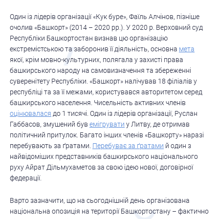
Один із лідерів організації «Кук буре», Фаїль Алчінов, пізніше
очолив «Башкорт» (2014 – 2020 рр.). У 2020 р. Верховний суд
Республіки Башкортостан визнав цю організацію
екстремістською та заборонив її діяльність, основна
мета
якої, крім мовно-культурних, полягала у захисті права
башкирського народу на самовизначення та збереженні
суверенітету Республіки. «Башкорт» налічував 18 філіалів у
республіці та за її межами, користувався авторитетом серед
башкирського населення. Чисельність активних членів
оцінювалася
до 1 тисячі. Один із лідерів організації, Руслан
Габбасов, змушений був
емігрувати
у Литву, де отримав
політичний притулок. Багато інших членів «Башкорту» наразі
перебувають за ґратами.
Перебуває за ґратами
й один з
найвідоміших представників башкирського національного
руху Айрат Дільмухаметов за свою ідею нової, договірної
федерації.
Варто зазначити, що на сьогоднішній день організована
національна опозиція на території Башкортостану – фактично