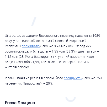
Цікаво, що за даними Всесоюзного перепису населення 1989
року, у Башкирській автономній Союзній Радянській
Республіці
проживало
близько 3,94 млн осіб. Серед них
росіяни складали більшість – 1,55 млн (39,3%), далі татари –
1,12 млн (28,4%), а башкири як титульний народ – «лише»
863,8 тисяч, або 21,9%, тобто менше четвертої частини
жителів регіону.
Іслам – панівна релігія в регіоні. Його
сповідують
близько 75%
населення. Православ’я – 20%.
Епоха Єльцина