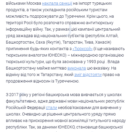
військами Москва
наклала санкції
на імпорт турецьких
продуктів, а також ускладнила російським туристам
можливість подорожувати до Туреччини. Крім цього, на
території Росії було розпочато справжню антитюркську
інформаційну війну. Так, у рамках цієї кампанії центральний
уряд зажадав від національних суб’єктів (республік Алтай,
Башкортостан, Саха (Якутія), Татарстан, Тива, Хакасія)
припинення будь-яких контактів з
«Тюрксой»
(її ще називають
тюркським аналогом ЮНЕСКО) – міжнародною організацією
тюркської культури, що була заснована у 1993 році . Влада
Башкортостану майже миттєво
виконала
цю вказівку. На
відміну від того ж Татарстану, який
зміг відстояти
право на
продовження відносин із Туреччиною.
З 2017 року у регіоні башкирська мова вивчається у школах
факультативно, адже державні мови національних республік
Російській Федерації
стали
необов’язковими для вивчення у
школах. Очевидно це рішення центрального уряду прямо
впливає на прискорення мовної асиміляції титульного народу
республіки. Так, за даними ЮНЕСКО, становище башкирської