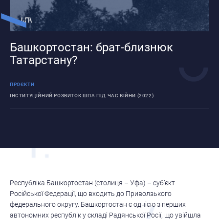
Башкортостан: брат-близнюк
Татарстану?
ПРОЄКТИ
ІНСТИТУЦІЙНИЙ РОЗВИТОК ШПА ПІД ЧАС ВІЙНИ (2022)
Республіка Башкортостан (столиця – Уфа) – суб’єкт
Російської Федерації, що входить до Приволзького
федерального округу. Башкортостан є однією з перших
автономних республік у складі Радянської Росії, що увійшла