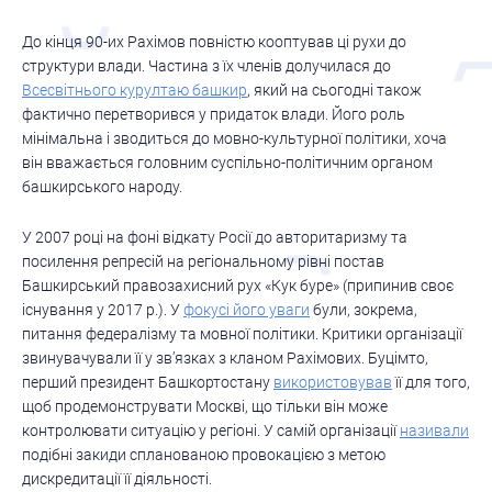
До кінця 90-их Рахімов повністю кооптував ці рухи до
структури влади. Частина з їх членів долучилася до
Всесвітнього курултаю башкир
, який на сьогодні також
фактично перетворився у придаток влади. Його роль
мінімальна і зводиться до мовно-культурної політики, хоча
він вважається головним суспільно-політичним органом
башкирського народу.
У 2007 році на фоні відкату Росії до авторитаризму та
посилення репресій на регіональному рівні постав
Башкирський правозахисний рух «Кук буре» (припинив своє
існування у 2017 р.). У
фокусі його уваги
були, зокрема,
питання федералізму та мовної політики. Критики організації
звинувачували її у зв’язках з кланом Рахімових. Буцімто,
перший президент Башкортостану
використовував
її для того,
щоб продемонструвати Москві, що тільки він може
контролювати ситуацію у регіоні. У самій організації
називали
подібні закиди спланованою провокацією з метою
дискредитації її діяльності.