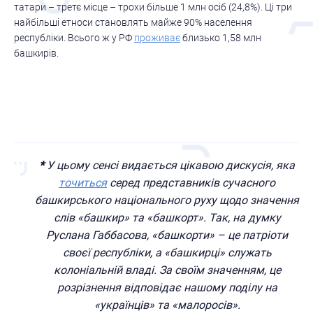
татари – третє місце – трохи більше 1 млн осіб (24,8%). Ці три
найбільші етноси становлять майже 90% населення
республіки. Всього ж у РФ
проживає
близько 1,58 млн
башкирів.
*
У цьому сенсі видається цікавою дискусія, яка
точиться
серед представників сучасного
башкирського національного руху щодо значення
слів «башкир» та «башкорт». Так, на думку
Руслана Габбасова, «башкорти» – це патріоти
своєї республіки, а «башкирці» служать
колоніальній владі. За своїм значенням, це
розрізнення відповідає нашому поділу на
«українців» та «малоросів».