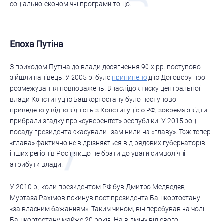
соціально-економічні програми тощо.
Епоха Путіна
З приходом Путіна до влади досягнення 90-х рр. поступово
зійшли нанівець. У 2005 р. було
припинено
дію Договору про
розмежування повноважень. Внаслідок тиску центральної
влади Конституцію Башкортостану було поступово
приведено у відповідність з Конституцією РФ, зокрема звідти
прибрали згадку про «суверенітет» республіки. У 2015 році
посаду президента скасували і замінили на «главу». Тож тепер
«глава» фактично не відрізняється від рядових губернаторів
інших регіонів Росії, якщо не брати до уваги символічні
атрибути влади.
У 2010 р., коли президентом РФ був Дмитро Медведєв,
Муртаза Рахімов покинув пост президента Башкортостану
«за власним бажанням». Таким чином, він перебував на чолі
Башкортостану майже 20 років. На відміну від свого