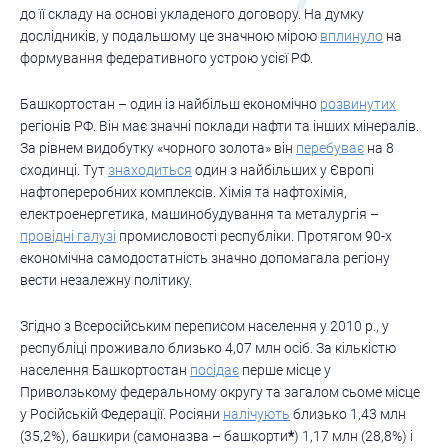
до її складу на основі укладеного договору. На думку
дослідників, у подальшому це значною мірою
вплинуло
на
формування федеративного устрою усієї РФ.
Башкортостан – один із найбільш економічно
розвинутих
регіонів РФ. Він має значні поклади нафти та інших мінералів.
За рівнем видобутку «чорного золота» він
перебуває
на 8
сходинці. Тут
знаходиться
один з найбільших у Європі
нафтопереробних комплексів. Хімія та нафтохімія,
електроенергетика, машинобудування та металургія –
провідні галузі
промисловості республіки. Протягом 90-х
економічна самодостатність значно допомагала регіону
вести незалежну політику.
Згідно з Всеросійським переписом населення у 2010 р., у
республіці проживало близько 4,07 млн осіб. За кількістю
населення Башкортостан
посідає
перше місце у
Приволзькому федеральному округу та загалом сьоме місце
у Російській Федерації. Росіяни
налічують
близько 1,43 млн
(35,2%), башкири (самоназва – башкорти
*
) 1,17 млн (28,8%) і