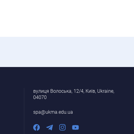
вулиця Волоська, 12/4, Київ, Ukraine,
04070
spa@ukma.edu.ua