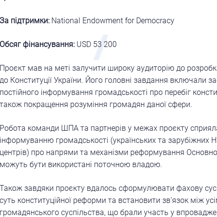
За підтримки:
National Endowment for Democracy
Обсяг фінансування:
USD 53 200
Проєкт мав на меті залучити широку аудиторію до розробк
до Конституції України. Його головні завдання включали з
постійного інформування громадськості про перебіг консти
також покращення розуміння громадян даної сфери.
Робота команди ШПА та партнерів у межах проєкту сприял
інформуванню громадськості (українських та зарубіжних НУ
центрів) про напрями та механізми реформування Основног
можуть бути використані поточною владою.
Також завдяки проєкту вдалось сформулювати фахову сус
суть конституційної реформи та встановити зв’язок між ус
громадянського суспільства, що брали участь у впроваджен