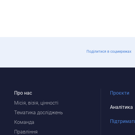
Поділитися в соцмережах
Про нас
Проєкти
Місія, візія, цінності
Аналітика
Тематика досліджень
Підтримат
Команда
Правління