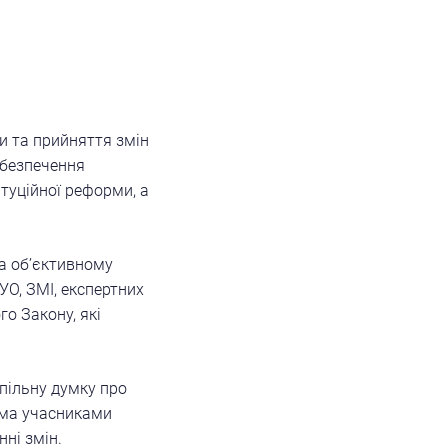
и та прийняття змін
абезпечення
туційної реформи, а
а об’єктивному
О, ЗМІ, експертних
о Закону, які
пільну думку про
іма учасниками
ні змін.