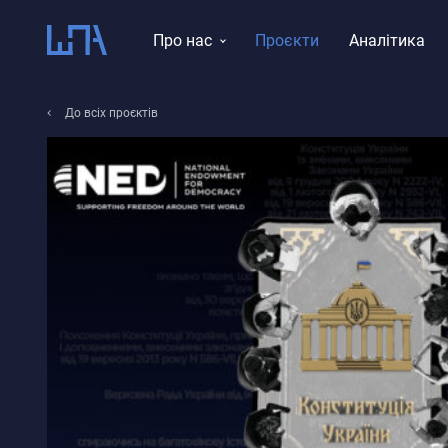
Про нас
Проєкти
Аналітика
Місія, візія, цінності
До всіх проєктів
Тематика досліджень
Історія
Звіти
Команда
Правління