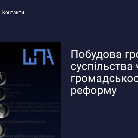
Контакти
Побудова гр
суспільства
громадськост
реформу