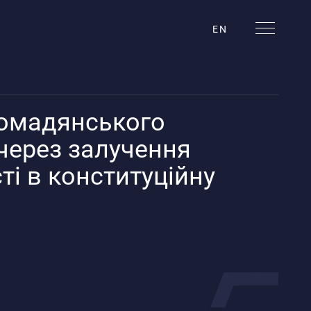
EN
омадянського
 через залучення
і в конституційну