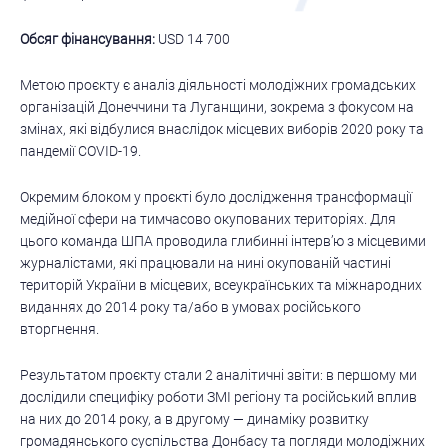
Обсяг фінансування:
USD 14 700
Метою проєкту є аналіз діяльності молодіжних громадських
організацій Донеччини та Луганщини, зокрема з фокусом на
змінах, які відбулися внаслідок місцевих виборів 2020 року та
пандемії COVID-19.
Окремим блоком у проєкті було дослідження трансформації
медійної сфери на тимчасово окупованих територіях. Для
цього команда ШПА проводила глибинні інтерв’ю з місцевими
журналістами, які працювали на нині окупованій частині
територій України в місцевих, всеукраїнських та міжнародних
виданнях до 2014 року та/або в умовах російського
вторгнення.
Результатом проєкту стали 2 аналітичні звіти: в першому ми
дослідили специфіку роботи ЗМІ регіону та російський вплив
на них до 2014 року, а в другому — динаміку розвитку
громадянського суспільства Донбасу та погляди молодіжних