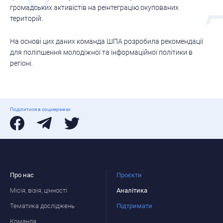
громадських активістів на реінтеграцію окупованих
територій.
На основі цих даних команда ШПА розробила рекомендації
для поліпшення молодіжної та інформаційної політики в
регіоні.
Поділитися в соцмережах
Про нас
Проєкти
Місія, візія, цінності
Аналітика
Тематика досліджень
Підтримати
Команда