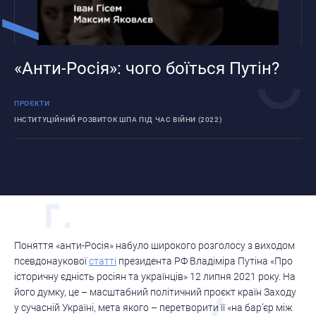
«Анти-Росія»: чого боїться Путін?
ПРОЄКТИ
ІНСТИТУЦІЙНИЙ РОЗВИТОК ШПА ПІД ЧАС ВІЙНИ (2022)
Поняття «анти-Росія» набуло широкого розголосу з виходом
псевдонаукової
статті
президента РФ Владіміра Путіна «Про
історичну єдність росіян та українців» 12 липня 2021 року. На
його думку, це – масштабний політичний проєкт країн Заходу
у сучасній Україні, мета якого – перетворити її «на бар’єр між