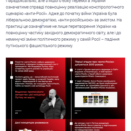
Парадоксально, але з іншого боку перемога України
означатиме справді повноцінну реалізацію конспірологічного
сценарію «анти-Росії». Адже до початку війни Україна була
ліберальною демократією, «анти-російською» за змістом. На
практиці це означатиме не лише перетворення України на
повноцінну частину західного демократичного світу, але і до
неминучої зміни політичного режиму у самій Росії – падіння
путінського фашистського режиму.