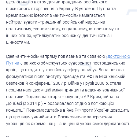
ідеологічного вістря для виправдання російського
військового вторгнення в Україну. В уявленні Путіна та
кремлівських ідеологів «анти-Росія» намагається
нейтралізувати «триєдиний російський народ» на
політичному, економічному, соціальному, історичному та
інших рівнях, «утилізувати» російську ідентичність з її
цінностями.
Ідея «анти-Росії» напряму пов’язана з так званою
«доктриною
Путіна»
, за якою обмежується суверенітет пострадянських
країн, що входять у «російську сферу впливу». Вона почала
формуватися після виступу президента РФ на Мюнхенській
безпековій конференції 2007 р. Війна у Грузії 2008 р. стала
першим наслідком цієї зміни принципів ведення зовнішньої
політики. Подальша історія – окупація АР Крим, війна на
Донбасі (з 2014 р.) – розвивалася згідно з логікою цієї
концепції. Повномасштабна війна РФ проти України доводить,
що протидія уявній «анти-Росії» означає заперечення
українців як окремої нації і знищення української державності.