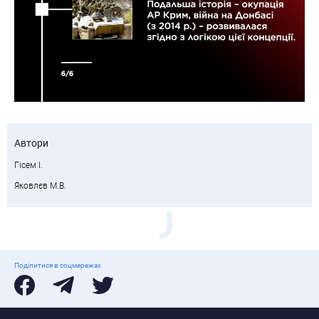
Автори
Гісем І.
Яковлєв М.В.
Поділитися в соцмережах