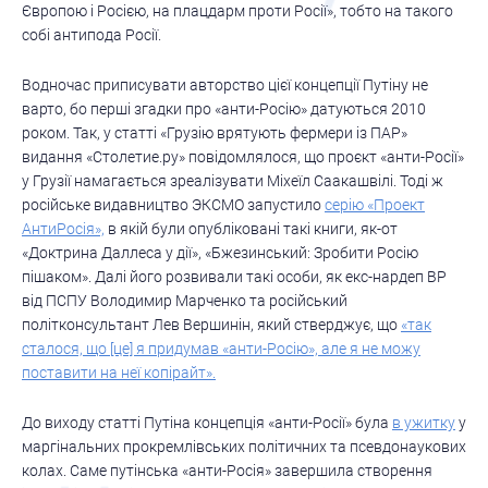
Європою і Росією, на плацдарм проти Росії», тобто на такого
собі антипода Росії.
Водночас приписувати авторство цієї концепції Путіну не
варто, бо перші згадки про «анти-Росію» датуються 2010
роком. Так, у статті «Грузію врятують фермери із ПАР»
видання «Столетие.ру» повідомлялося, що проєкт «анти-Росії»
у Грузії намагається зреалізувати Міхеїл Саакашвілі. Тоді ж
російське видавництво ЭКСМО запустило
серію «Проект
АнтиРосія»,
в якій були опубліковані такі книги, як-от
«Доктрина Даллеса у дії», «Бжезинський: Зробити Росію
пішаком». Далі його розвивали такі особи, як екс-нардеп ВР
від ПСПУ Володимир Марченко та російський
політконсультант Лев Вершинін, який стверджує, що
«так
сталося, що [це] я придумав «анти-Росію», але я не можу
поставити на неї копірайт».
До виходу статті Путіна концепція «анти-Росії» була
в ужитку
у
маргінальних прокремлівських політичних та псевдонаукових
колах. Саме путінська «анти-Росія» завершила створення