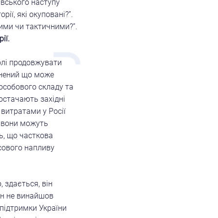
івського наступу
ії, які окуповані?”.
ними чи тактичними?”.
ії.
волі продовжувати
евнений що може
 особового складу та
постачають західні
 витратами у Росії
о вони можуть
ь, що часткова
сового напливу
 здається, він
ін не винайшов
 підтримки України