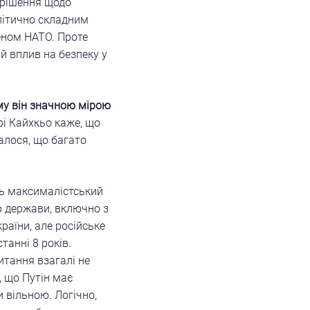
 рішення щодо
літично складним
леном НАТО. Проте
й вплив на безпеку у
ому він значною мірою
і Кайхкьо каже, що
алося, що багато
ть максималістський
ю держави, включно з
аїни, але російське
танні 8 років.
питання взагалі не
, що Путін має
и вільною. Логічно,