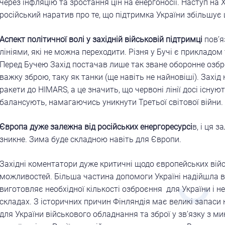
через інфляцію та зростання цін на енергоносії. Наступ на
російський наратив про те, що підтримка України збільшує 
Аспект політичної волі у західній військовій
підтримці
пов’я
лініями, які не можна переходити. Різня у Бучі є прикладом 
Перед Бучею Захід постачав лише так зване оборонне озбро
важку зброю, таку як танки (ще навіть не найновіші). Захід
ракети до HIMARS, а це значить, що червоні лінії досі існуют
балансують, намагаючись уникнути Третьої світової війни.
Європа дуже залежна від російських енергоресурсі
в, і ця 
зникне. Зима буде складною навіть для Європи.
Західні коментатори дуже критичні щодо європейських вій
можливостей. Більша частина допомоги Україні надійшла в
виготовляє необхідної кількості озброєння для України і н
складах. З історичних причин Фінляндія має великі запаси
для України військового обладнання та зброї у зв’язку з м