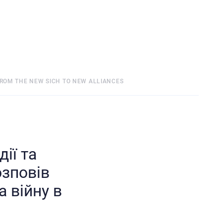
FROM THE NEW SICH TO NEW ALLIANCES
ії та
озповів
 війну в