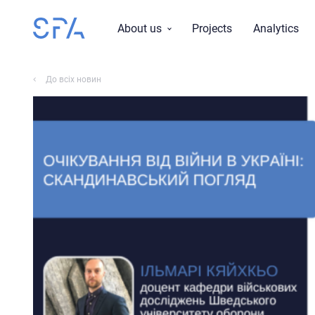
About us
Projects
Analytics
Mission, vision, values
До всіх новин
Research topics
History
Reports
Team
Board