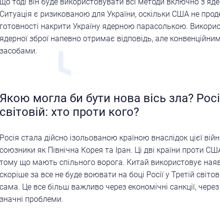
що тоді він буде використовувати всі методи включно з яд
Ситуація є ризикованою для України, оскільки США не про
готовності накрити Україну ядерною парасолькою. Викори
ядерної зброї напевно отримає відповідь, але конвенційн
засобами.
Якою могла би бути нова вісь зла? Росі
світовій: хто проти кого?
Росія стала дійсно ізольованою країною внаслідок цієї війни
союзники як Північна Корея та Іран. Ці дві країни проти СШ
тому що мають спільного ворога. Китай використовує наяв
скоріше за все не буде воювати на боці Росії у Третій світові
сама. Це все більш важливо через економічні санкції, через
значні проблеми.