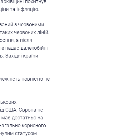
 Харківщині похитнув
ціни та інфляцію.
заний з червоними
таких червоних ліній.
єння, а після —
 не надає далекобійні
ь. Західні країни
залежність повністю не
ськових
ід США. Європа не
е має достатньо на
 нагально корисного
инулим статусом