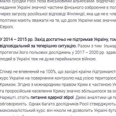
малої сусідки Росії поза військовими альянсами. Водночас
надання Україні значної частини фінського озброєння є по
через загрозу російської відповіді Фінляндії, яка ще не є ч
політики мають зважати на те, що доля України має значни
Європі.
У 2014 – 2015 рр. Захід достатньо не підтримав Україну, т
відповідальний за теперішню ситуацію.
Разом з тим Ільмар
протягом його польових досліджень у 2017 – 2020 рр. здав
людей в Україні теж не дуже переймалися війною.
Спікер не впевнений на 100%, що західні країни підтримаю
курс України на повернення контролю над усією територіє
Кримом. Згідно з міжнародним правом Крим є частиною Укр
та проросійське населення Криму значно збільшилося за ос
Нарешті, стоїть
питання ядерної зброї
. Деякі аналітики це 
обговорюють. Однак багато дослідників Росії стверджують
максималістський курс: він ніколи не дозволить Україні бут