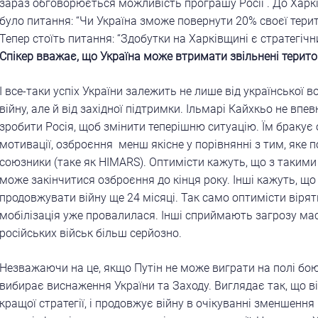
зараз обговорюється можливість програшу Росії . До Харк
було питання: “Чи Україна зможе повернути 20% своєї територ
Тепер стоїть питання: “Здобутки на Харківщині є стратегіч
Спікер вважає, що Україна може втримати звільнені територ
І все-таки успіх України залежить не лише від української 
війну, але й від західної підтримки. Ільмарі Кайхкьо не вп
зробити Росія, щоб змінити теперішню ситуацію. Їм бракує
мотивації, озброєння менш якісне у порівнянні з тим, яке 
союзники (таке як HIMARS). Оптимісти кажуть, що з такими
може закінчитися озброєння до кінця року. Інші кажуть, щ
продовжувати війну ще 24 місяці. Так само оптимісти вірят
мобілізація уже провалилася. Інші сприймають загрозу ма
російських військ більш серйозно.
Незважаючи на це, якщо Путін не може виграти на полі бою,
вибирає виснаження України та Заходу. Виглядає так, що в
кращої стратегії, і продовжує війну в очікуванні зменшення