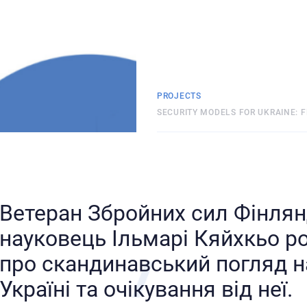
PROJECTS
SECURITY MODELS FOR UKRAINE: 
Ветеран Збройних сил Фінлянд
науковець Ільмарі Кяйхкьо р
про скандинавський погляд на
Україні та очікування від неї.