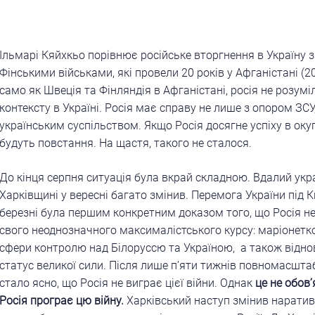
Ільмарі Кяйхкьо порівнює російське вторгнення в Україну 
Фінськими військами, які провели 20 років у Афганістані (20
само як Швеція та Фінляндія в Афганістані, росія не розумі
контексту в Україні. Росія має справу не лише з опором ЗСУ,
українським суспільством. Якщо Росія досягне успіху в окуп
будуть повстання. На щастя, такого не сталося.
До кінця серпня ситуація була вкрай складною. Вдалий укр
Харківщині у вересні багато змінив. Перемога України під 
березні була першим конкретним доказом того, що Росія н
свого неоднозначного максималістського курсу: маріонетк
сфери контролю над Білоруссю та Україною, а також відно
статус великої сили. Після лише п’яти тижнів повномасшт
стало ясно, що Росія не виграє цієї війни. Однак
це не обов
Росія програє цю війну.
Харківський наступ змінив наратив