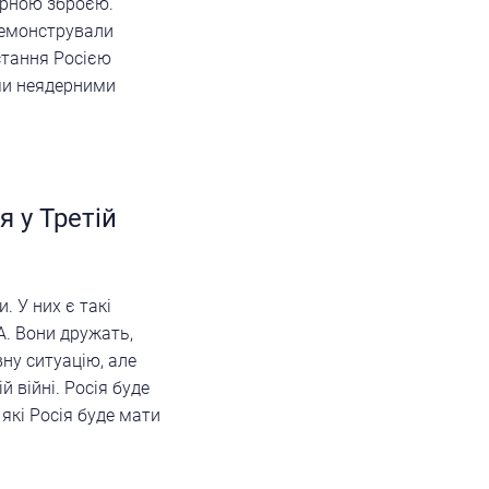
ерною зброєю.
демонстрували
стання Росією
ими неядерними
я у Третій
. У них є такі
А. Вони дружать,
ну ситуацію, але
й війні. Росія буде
 які Росія буде мати