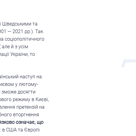
зі Шведськими та
01 — 2021 рр.). Так
ла соціополітичного
 але й з усім
ації України, то
аїнський наступ на
Києвом у лютому-
е зможе досягти
ового режиму в Києві,
влення претензій на
абного вторгнення
’язково означає, що
: в США та Європі