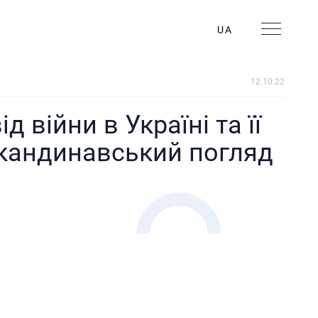
UA
12.10.22
д війни в Україні та її
скандинавський погляд